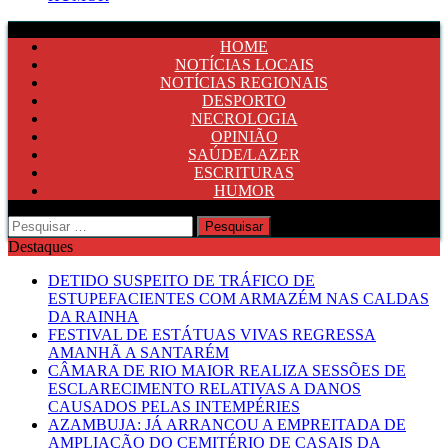
HOME
NOTÍCIAS LOCAIS
NOTÍCIAS REGIONAIS
DESPORTO
NECROLOGIA
OPINIÃO
SAÚDE/LAZER
ESCRITURAS
HUMOR
Pesquisar
por:
Destaques
DETIDO SUSPEITO DE TRÁFICO DE
ESTUPEFACIENTES COM ARMAZÉM NAS CALDAS
DA RAINHA
FESTIVAL DE ESTÁTUAS VIVAS REGRESSA
AMANHÃ A SANTARÉM
CÂMARA DE RIO MAIOR REALIZA SESSÕES DE
ESCLARECIMENTO RELATIVAS A DANOS
CAUSADOS PELAS INTEMPÉRIES
AZAMBUJA: JÁ ARRANCOU A EMPREITADA DE
AMPLIAÇÃO DO CEMITÉRIO DE CASAIS DA