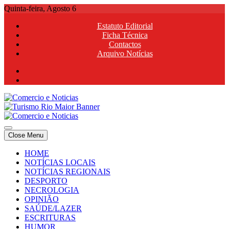
Skip
Quinta-feira, Agosto 6
to
Estatuto Editorial
content
Ficha Técnica
Contactos
Arquivo Notícias
Comercio e Noticias
Notícias e Publicidade Online
Close Menu
Comercio e Noticias
Notícias e Publicidade Online
HOME
NOTÍCIAS LOCAIS
NOTÍCIAS REGIONAIS
DESPORTO
NECROLOGIA
OPINIÃO
SAÚDE/LAZER
ESCRITURAS
HUMOR