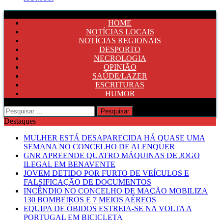
HOME
NOTÍCIAS LOCAIS
NOTÍCIAS REGIONAIS
DESPORTO
NECROLOGIA
OPINIÃO
SAÚDE/LAZER
ESCRITURAS
HUMOR
Pesquisar
por:
Destaques
MULHER ESTÁ DESAPARECIDA HÁ QUASE UMA
SEMANA NO CONCELHO DE ALENQUER
GNR APREENDE QUATRO MÁQUINAS DE JOGO
ILEGAL EM BENAVENTE
JOVEM DETIDO POR FURTO DE VEÍCULOS E
FALSIFICAÇÃO DE DOCUMENTOS
INCÊNDIO NO CONCELHO DE MAÇÃO MOBILIZA
130 BOMBEIROS E 7 MEIOS AÉREOS
EQUIPA DE ÓBIDOS ESTREIA-SE NA VOLTA A
PORTUGAL EM BICICLETA