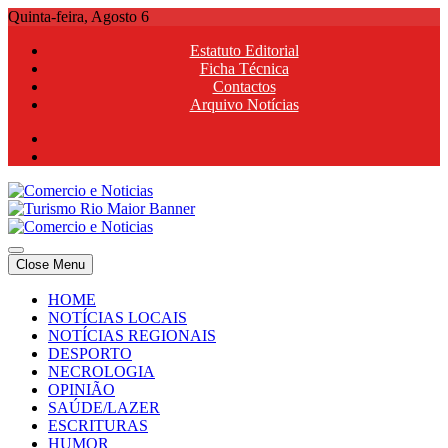
Skip
Quinta-feira, Agosto 6
to
Estatuto Editorial
content
Ficha Técnica
Contactos
Arquivo Notícias
Comercio e Noticias
Notícias e Publicidade Online
Close Menu
Comercio e Noticias
Notícias e Publicidade Online
HOME
NOTÍCIAS LOCAIS
NOTÍCIAS REGIONAIS
DESPORTO
NECROLOGIA
OPINIÃO
SAÚDE/LAZER
ESCRITURAS
HUMOR