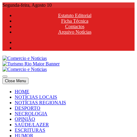
Skip
Segunda-feira, Agosto 10
to
Estatuto Editorial
content
Ficha Técnica
Contactos
Arquivo Notícias
Comercio e Noticias
Notícias e Publicidade Online
Close Menu
Comercio e Noticias
Notícias e Publicidade Online
HOME
NOTÍCIAS LOCAIS
NOTÍCIAS REGIONAIS
DESPORTO
NECROLOGIA
OPINIÃO
SAÚDE/LAZER
ESCRITURAS
HUMOR