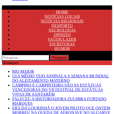
HOME
NOTÍCIAS LOCAIS
NOTÍCIAS REGIONAIS
DESPORTO
NECROLOGIA
OPINIÃO
SAÚDE/LAZER
ESCRITURAS
HUMOR
Pesquisar
por:
Destaques
RIO MAIOR
ULS MÉDIO TEJO ASSINALA A SEMANA MUNDIAL
DO ALEITAMENTO MATERNO
CAMPINO E CARPINTEIRO SÃO AS ESTÁTUAS
VENCEDORAS DO VII FESTIVAL DE ESTÁTUAS
VIVAS DE SANTARÉM
FALECEU A HISTORIADORA ZULMIRA FURTADO
MARQUES
ERA DA LOURINHÃ O JOVEM PILOTO QUE ONTEM
MORREU NA QUEDA DE AERONAVE NO ALGARVE