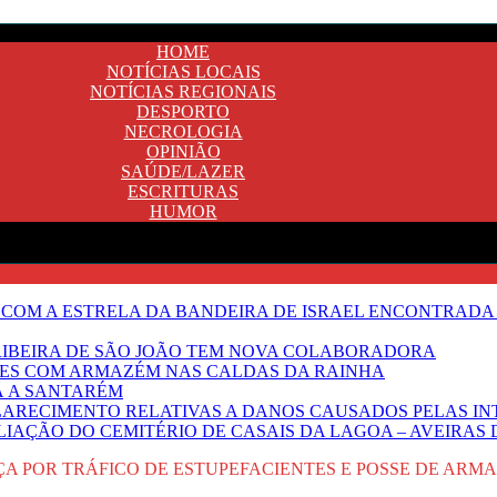
HOME
NOTÍCIAS LOCAIS
NOTÍCIAS REGIONAIS
DESPORTO
NECROLOGIA
OPINIÃO
SAÚDE/LAZER
ESCRITURAS
HUMOR
 COM A ESTRELA DA BANDEIRA DE ISRAEL ENCONTRADA 
E RIBEIRA DE SÃO JOÃO TEM NOVA COLABORADORA
NTES COM ARMAZÉM NAS CALDAS DA RAINHA
Ã A SANTARÉM
LARECIMENTO RELATIVAS A DANOS CAUSADOS PELAS IN
IAÇÃO DO CEMITÉRIO DE CASAIS DA LAGOA – AVEIRAS 
 POR TRÁFICO DE ESTUPEFACIENTES E POSSE DE ARMA