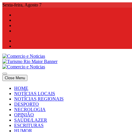
Skip
Sexta-feira, Agosto 7
to
content
Comercio e Noticias
Notícias e Publicidade Online
Close Menu
Comercio e Noticias
Notícias e Publicidade Online
HOME
NOTÍCIAS LOCAIS
NOTÍCIAS REGIONAIS
DESPORTO
NECROLOGIA
OPINIÃO
SAÚDE/LAZER
ESCRITURAS
HUMOR