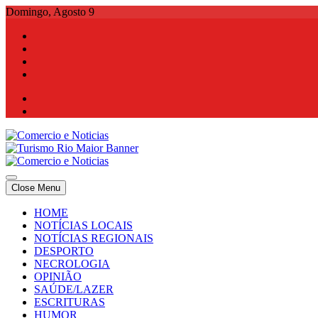
Skip
Domingo, Agosto 9
to
content
Comercio e Noticias
Notícias e Publicidade Online
Close Menu
Comercio e Noticias
Notícias e Publicidade Online
HOME
NOTÍCIAS LOCAIS
NOTÍCIAS REGIONAIS
DESPORTO
NECROLOGIA
OPINIÃO
SAÚDE/LAZER
ESCRITURAS
HUMOR