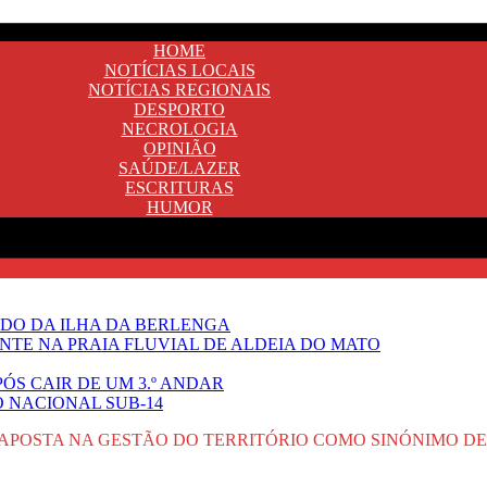
HOME
NOTÍCIAS LOCAIS
NOTÍCIAS REGIONAIS
DESPORTO
NECROLOGIA
OPINIÃO
SAÚDE/LAZER
ESCRITURAS
HUMOR
DO DA ILHA DA BERLENGA
TE NA PRAIA FLUVIAL DE ALDEIA DO MATO
ÓS CAIR DE UM 3.º ANDAR
O NACIONAL SUB-14
 APOSTA NA GESTÃO DO TERRITÓRIO COMO SINÓNIMO D