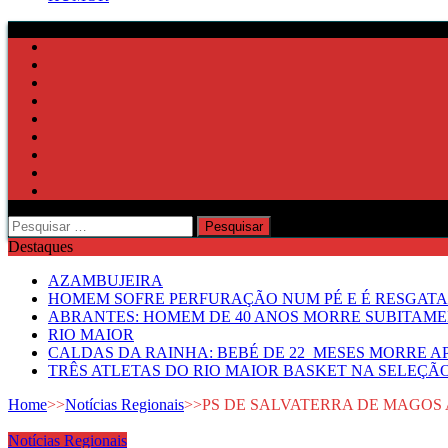
Pesquisar
por:
Destaques
AZAMBUJEIRA
HOMEM SOFRE PERFURAÇÃO NUM PÉ E É RESGATA
ABRANTES: HOMEM DE 40 ANOS MORRE SUBITAMEN
RIO MAIOR
CALDAS DA RAINHA: BEBÉ DE 22 MESES MORRE AP
TRÊS ATLETAS DO RIO MAIOR BASKET NA SELEÇÃ
Home
>>
Notícias Regionais
>>
PS DE SALVATERRA DE MAGOS
Notícias Regionais