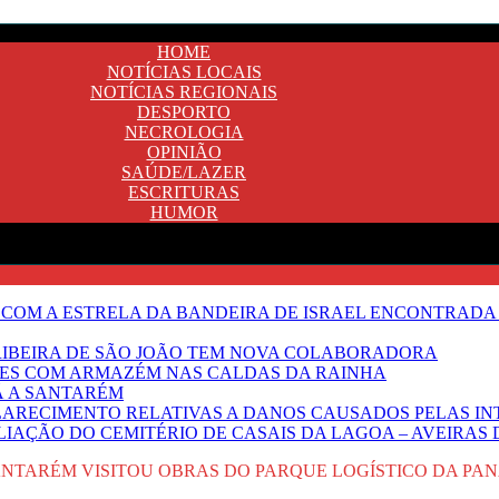
HOME
NOTÍCIAS LOCAIS
NOTÍCIAS REGIONAIS
DESPORTO
NECROLOGIA
OPINIÃO
SAÚDE/LAZER
ESCRITURAS
HUMOR
 COM A ESTRELA DA BANDEIRA DE ISRAEL ENCONTRADA 
E RIBEIRA DE SÃO JOÃO TEM NOVA COLABORADORA
NTES COM ARMAZÉM NAS CALDAS DA RAINHA
Ã A SANTARÉM
LARECIMENTO RELATIVAS A DANOS CAUSADOS PELAS IN
IAÇÃO DO CEMITÉRIO DE CASAIS DA LAGOA – AVEIRAS 
NTARÉM VISITOU OBRAS DO PARQUE LOGÍSTICO DA PA