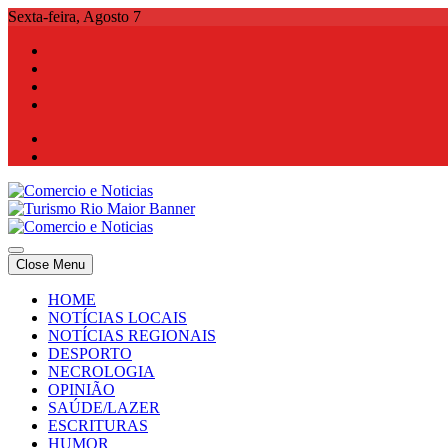
Skip
Sexta-feira, Agosto 7
to
content
Comercio e Noticias
Notícias e Publicidade Online
Close Menu
Comercio e Noticias
Notícias e Publicidade Online
HOME
NOTÍCIAS LOCAIS
NOTÍCIAS REGIONAIS
DESPORTO
NECROLOGIA
OPINIÃO
SAÚDE/LAZER
ESCRITURAS
HUMOR