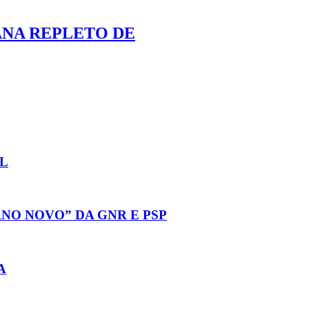
ANA REPLETO DE
L
NO NOVO” DA GNR E PSP
A