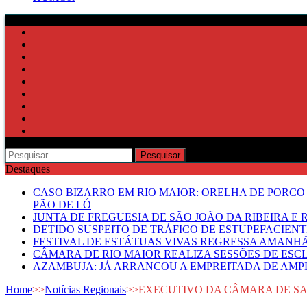
Pesquisar
por:
Destaques
CASO BIZARRO EM RIO MAIOR: ORELHA DE PORCO
PÃO DE LÓ
JUNTA DE FREGUESIA DE SÃO JOÃO DA RIBEIRA 
DETIDO SUSPEITO DE TRÁFICO DE ESTUPEFACIE
FESTIVAL DE ESTÁTUAS VIVAS REGRESSA AMANH
CÂMARA DE RIO MAIOR REALIZA SESSÕES DE ESC
AZAMBUJA: JÁ ARRANCOU A EMPREITADA DE AMPL
Home
>>
Notícias Regionais
>>
EXECUTIVO DA CÂMARA DE SA