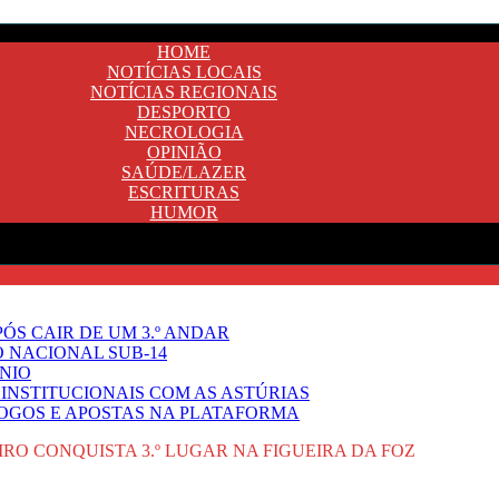
HOME
NOTÍCIAS LOCAIS
NOTÍCIAS REGIONAIS
DESPORTO
NECROLOGIA
OPINIÃO
SAÚDE/LAZER
ESCRITURAS
HUMOR
ÓS CAIR DE UM 3.º ANDAR
O NACIONAL SUB-14
NIO
INSTITUCIONAIS COM AS ASTÚRIAS
JOGOS E APOSTAS NA PLATAFORMA
IRO CONQUISTA 3.º LUGAR NA FIGUEIRA DA FOZ