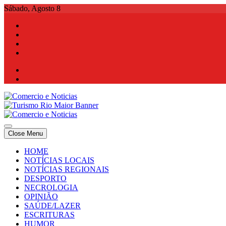
Skip
Sábado, Agosto 8
to
content
Comercio e Noticias
Notícias e Publicidade Online
Close Menu
Comercio e Noticias
Notícias e Publicidade Online
HOME
NOTÍCIAS LOCAIS
NOTÍCIAS REGIONAIS
DESPORTO
NECROLOGIA
OPINIÃO
SAÚDE/LAZER
ESCRITURAS
HUMOR