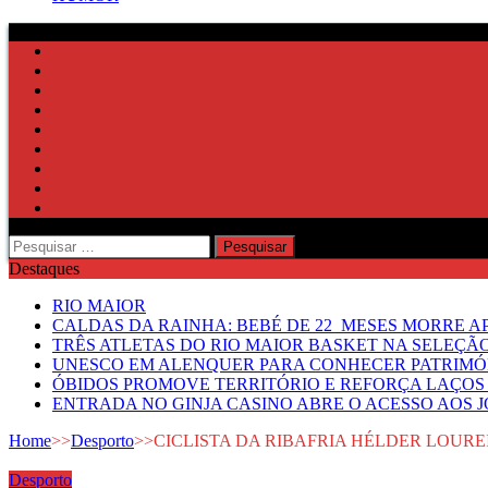
Pesquisar
por:
Destaques
RIO MAIOR
CALDAS DA RAINHA: BEBÉ DE 22 MESES MORRE AP
TRÊS ATLETAS DO RIO MAIOR BASKET NA SELEÇÃ
UNESCO EM ALENQUER PARA CONHECER PATRIMÓ
ÓBIDOS PROMOVE TERRITÓRIO E REFORÇA LAÇOS 
ENTRADA NO GINJA CASINO ABRE O ACESSO AOS 
Home
>>
Desporto
>>
CICLISTA DA RIBAFRIA HÉLDER LOURE
Desporto