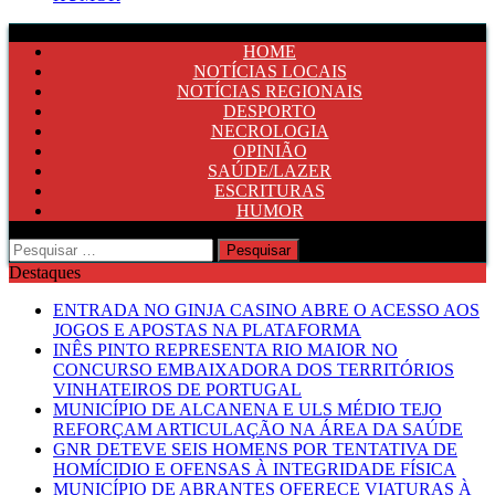
HOME
NOTÍCIAS LOCAIS
NOTÍCIAS REGIONAIS
DESPORTO
NECROLOGIA
OPINIÃO
SAÚDE/LAZER
ESCRITURAS
HUMOR
Pesquisar
por:
Destaques
ENTRADA NO GINJA CASINO ABRE O ACESSO AOS
JOGOS E APOSTAS NA PLATAFORMA
INÊS PINTO REPRESENTA RIO MAIOR NO
CONCURSO EMBAIXADORA DOS TERRITÓRIOS
VINHATEIROS DE PORTUGAL
MUNICÍPIO DE ALCANENA E ULS MÉDIO TEJO
REFORÇAM ARTICULAÇÃO NA ÁREA DA SAÚDE
GNR DETEVE SEIS HOMENS POR TENTATIVA DE
HOMÍCIDIO E OFENSAS À INTEGRIDADE FÍSICA
MUNICÍPIO DE ABRANTES OFERECE VIATURAS À