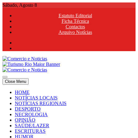
Skip
Sábado, Agosto 8
to
Estatuto Editorial
content
Ficha Técnica
Contactos
Arquivo Notícias
Comercio e Noticias
Notícias e Publicidade Online
Close Menu
Comercio e Noticias
Notícias e Publicidade Online
HOME
NOTÍCIAS LOCAIS
NOTÍCIAS REGIONAIS
DESPORTO
NECROLOGIA
OPINIÃO
SAÚDE/LAZER
ESCRITURAS
HUMOR