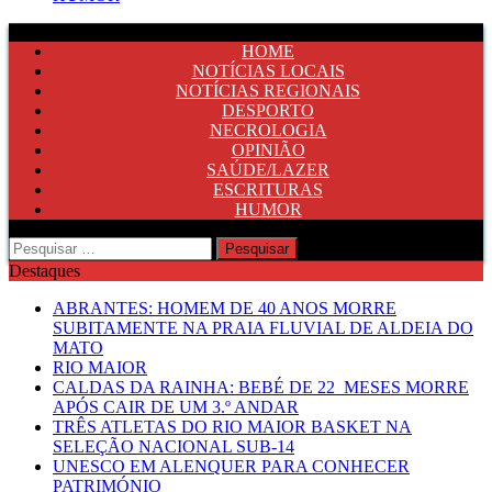
HOME
NOTÍCIAS LOCAIS
NOTÍCIAS REGIONAIS
DESPORTO
NECROLOGIA
OPINIÃO
SAÚDE/LAZER
ESCRITURAS
HUMOR
Pesquisar
por:
Destaques
ABRANTES: HOMEM DE 40 ANOS MORRE
SUBITAMENTE NA PRAIA FLUVIAL DE ALDEIA DO
MATO
RIO MAIOR
CALDAS DA RAINHA: BEBÉ DE 22 MESES MORRE
APÓS CAIR DE UM 3.º ANDAR
TRÊS ATLETAS DO RIO MAIOR BASKET NA
SELEÇÃO NACIONAL SUB-14
UNESCO EM ALENQUER PARA CONHECER
PATRIMÓNIO