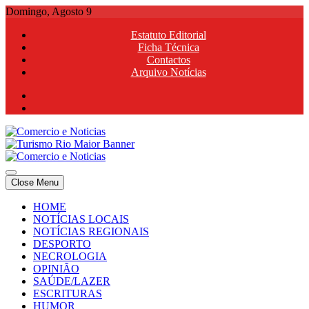
Skip
Domingo, Agosto 9
to
Estatuto Editorial
content
Ficha Técnica
Contactos
Arquivo Notícias
Comercio e Noticias
Notícias e Publicidade Online
Close Menu
Comercio e Noticias
Notícias e Publicidade Online
HOME
NOTÍCIAS LOCAIS
NOTÍCIAS REGIONAIS
DESPORTO
NECROLOGIA
OPINIÃO
SAÚDE/LAZER
ESCRITURAS
HUMOR