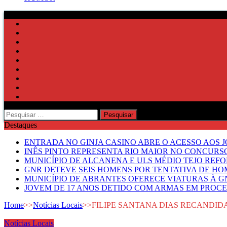
Pesquisar
por:
Destaques
ENTRADA NO GINJA CASINO ABRE O ACESSO AOS 
INÊS PINTO REPRESENTA RIO MAIOR NO CONCUR
MUNICÍPIO DE ALCANENA E ULS MÉDIO TEJO RE
GNR DETEVE SEIS HOMENS POR TENTATIVA DE HOM
MUNICÍPIO DE ABRANTES OFERECE VIATURAS À GN
JOVEM DE 17 ANOS DETIDO COM ARMAS EM PROCE
Home
>>
Notícias Locais
>>
FILIPE SANTANA DIAS RECANDID
Notícias Locais