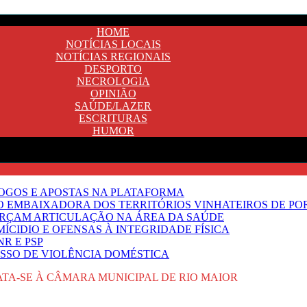
HOME
NOTÍCIAS LOCAIS
NOTÍCIAS REGIONAIS
DESPORTO
NECROLOGIA
OPINIÃO
SAÚDE/LAZER
ESCRITURAS
HUMOR
JOGOS E APOSTAS NA PLATAFORMA
SO EMBAIXADORA DOS TERRITÓRIOS VINHATEIROS DE P
FORÇAM ARTICULAÇÃO NA ÁREA DA SAÚDE
ÍCIDIO E OFENSAS À INTEGRIDADE FÍSICA
R E PSP
SSO DE VIOLÊNCIA DOMÉSTICA
ATA-SE À CÂMARA MUNICIPAL DE RIO MAIOR