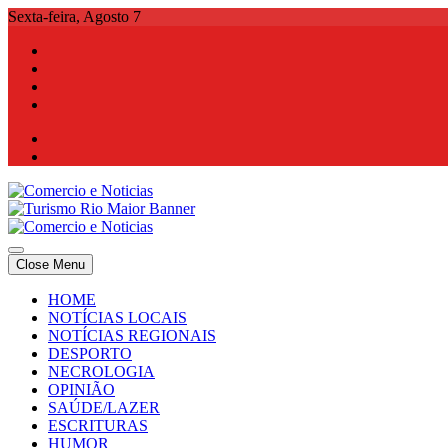
Skip
Sexta-feira, Agosto 7
to
content
Comercio e Noticias
Notícias e Publicidade Online
Close Menu
Comercio e Noticias
Notícias e Publicidade Online
HOME
NOTÍCIAS LOCAIS
NOTÍCIAS REGIONAIS
DESPORTO
NECROLOGIA
OPINIÃO
SAÚDE/LAZER
ESCRITURAS
HUMOR