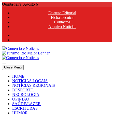
Skip
Quinta-feira, Agosto 6
to
Estatuto Editorial
content
Ficha Técnica
Contactos
Arquivo Notícias
Comercio e Noticias
Notícias e Publicidade Online
Close Menu
Comercio e Noticias
Notícias e Publicidade Online
HOME
NOTÍCIAS LOCAIS
NOTÍCIAS REGIONAIS
DESPORTO
NECROLOGIA
OPINIÃO
SAÚDE/LAZER
ESCRITURAS
HUMOR