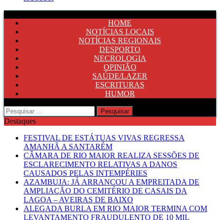
HOME
NOTÍCIAS LOCAIS
NOTÍCIAS REGIONAIS
DESPORTO
NECROLOGIA
OPINIÃO
SAÚDE/LAZER
ESCRITURAS
HUMOR
Pesquisar
por:
Destaques
FESTIVAL DE ESTÁTUAS VIVAS REGRESSA
AMANHÃ A SANTARÉM
CÂMARA DE RIO MAIOR REALIZA SESSÕES DE
ESCLARECIMENTO RELATIVAS A DANOS
CAUSADOS PELAS INTEMPÉRIES
AZAMBUJA: JÁ ARRANCOU A EMPREITADA DE
AMPLIAÇÃO DO CEMITÉRIO DE CASAIS DA
LAGOA – AVEIRAS DE BAIXO
ALEGADA BURLA EM RIO MAIOR TERMINA COM
LEVANTAMENTO FRAUDULENTO DE 10 MIL