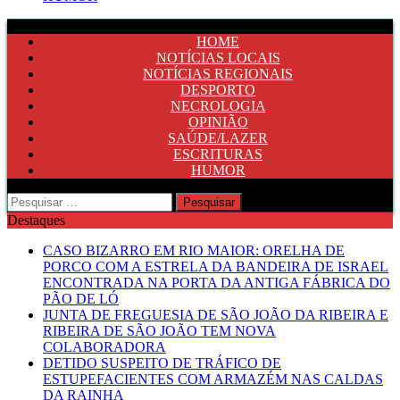
HOME
NOTÍCIAS LOCAIS
NOTÍCIAS REGIONAIS
DESPORTO
NECROLOGIA
OPINIÃO
SAÚDE/LAZER
ESCRITURAS
HUMOR
Pesquisar
por:
Destaques
CASO BIZARRO EM RIO MAIOR: ORELHA DE
PORCO COM A ESTRELA DA BANDEIRA DE ISRAEL
ENCONTRADA NA PORTA DA ANTIGA FÁBRICA DO
PÃO DE LÓ
JUNTA DE FREGUESIA DE SÃO JOÃO DA RIBEIRA E
RIBEIRA DE SÃO JOÃO TEM NOVA
COLABORADORA
DETIDO SUSPEITO DE TRÁFICO DE
ESTUPEFACIENTES COM ARMAZÉM NAS CALDAS
DA RAINHA