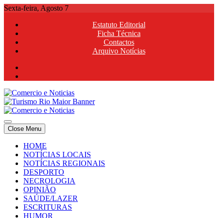
Skip
Sexta-feira, Agosto 7
to
Estatuto Editorial
content
Ficha Técnica
Contactos
Arquivo Notícias
Comercio e Noticias
Notícias e Publicidade Online
Close Menu
Comercio e Noticias
Notícias e Publicidade Online
HOME
NOTÍCIAS LOCAIS
NOTÍCIAS REGIONAIS
DESPORTO
NECROLOGIA
OPINIÃO
SAÚDE/LAZER
ESCRITURAS
HUMOR