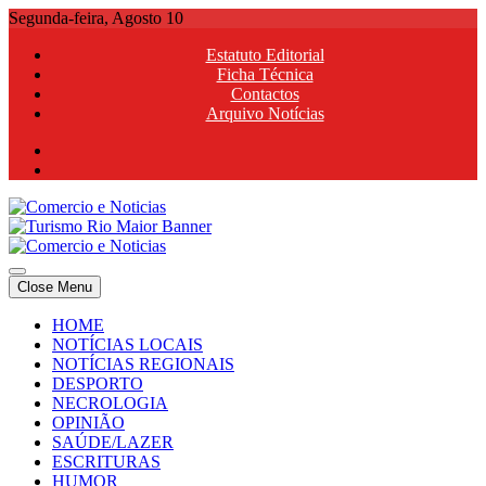
Skip
Segunda-feira, Agosto 10
to
Estatuto Editorial
content
Ficha Técnica
Contactos
Arquivo Notícias
Comercio e Noticias
Notícias e Publicidade Online
Close Menu
Comercio e Noticias
Notícias e Publicidade Online
HOME
NOTÍCIAS LOCAIS
NOTÍCIAS REGIONAIS
DESPORTO
NECROLOGIA
OPINIÃO
SAÚDE/LAZER
ESCRITURAS
HUMOR