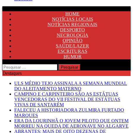
HOME
NOTÍCIAS LOCAIS
NOTÍCIAS REGIONAIS
DESPORTO
NECROLOGIA
OPINIÃO
SAÚDE/LAZER
ESCRITURAS
HUMOR
Pesquisar
por:
Destaques
ULS MÉDIO TEJO ASSINALA A SEMANA MUNDIAL
DO ALEITAMENTO MATERNO
CAMPINO E CARPINTEIRO SÃO AS ESTÁTUAS
VENCEDORAS DO VII FESTIVAL DE ESTÁTUAS
VIVAS DE SANTARÉM
FALECEU A HISTORIADORA ZULMIRA FURTADO
MARQUES
ERA DA LOURINHÃ O JOVEM PILOTO QUE ONTEM
MORREU NA QUEDA DE AERONAVE NO ALGARVE
ABRANTES: MAIS DE OITO DEZENAS DE