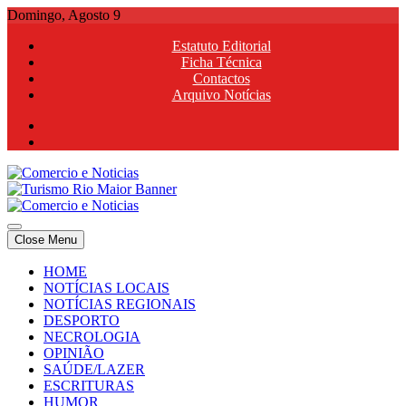
Skip
Domingo, Agosto 9
to
Estatuto Editorial
content
Ficha Técnica
Contactos
Arquivo Notícias
Comercio e Noticias
Notícias e Publicidade Online
Close Menu
Comercio e Noticias
Notícias e Publicidade Online
HOME
NOTÍCIAS LOCAIS
NOTÍCIAS REGIONAIS
DESPORTO
NECROLOGIA
OPINIÃO
SAÚDE/LAZER
ESCRITURAS
HUMOR