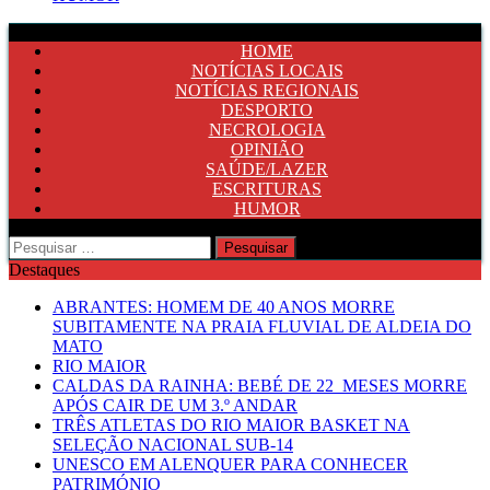
HOME
NOTÍCIAS LOCAIS
NOTÍCIAS REGIONAIS
DESPORTO
NECROLOGIA
OPINIÃO
SAÚDE/LAZER
ESCRITURAS
HUMOR
Pesquisar
por:
Destaques
ABRANTES: HOMEM DE 40 ANOS MORRE
SUBITAMENTE NA PRAIA FLUVIAL DE ALDEIA DO
MATO
RIO MAIOR
CALDAS DA RAINHA: BEBÉ DE 22 MESES MORRE
APÓS CAIR DE UM 3.º ANDAR
TRÊS ATLETAS DO RIO MAIOR BASKET NA
SELEÇÃO NACIONAL SUB-14
UNESCO EM ALENQUER PARA CONHECER
PATRIMÓNIO