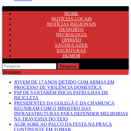
HOME
NOTÍCIAS LOCAIS
NOTÍCIAS REGIONAIS
DESPORTO
NECROLOGIA
OPINIÃO
SAÚDE/LAZER
ESCRITURAS
HUMOR
Pesquisar
por:
Destaques
JOVEM DE 17 ANOS DETIDO COM ARMAS EM
PROCESSO DE VIOLÊNCIA DOMÉSTICA
PSP DE SANTARÉM INICIA PATRULHAS DE
BICICLETA
PRESIDENTES DA GOLEGÃ E DA CHAMUSCA
REUNIRAM COM O MINISTRO DAS
INFRAESTRUTURAS PARA DEFENDER MELHORIAS
NA TRAVESSIA DO TEJO
AGIR SOBE AO PALCO DA FESTA NA PRAÇA
CONTINENTE EM TOMAR