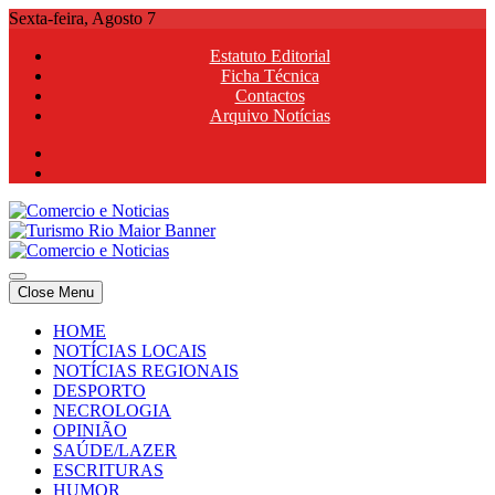
Skip
Sexta-feira, Agosto 7
to
Estatuto Editorial
content
Ficha Técnica
Contactos
Arquivo Notícias
Comercio e Noticias
Notícias e Publicidade Online
Close Menu
Comercio e Noticias
Notícias e Publicidade Online
HOME
NOTÍCIAS LOCAIS
NOTÍCIAS REGIONAIS
DESPORTO
NECROLOGIA
OPINIÃO
SAÚDE/LAZER
ESCRITURAS
HUMOR