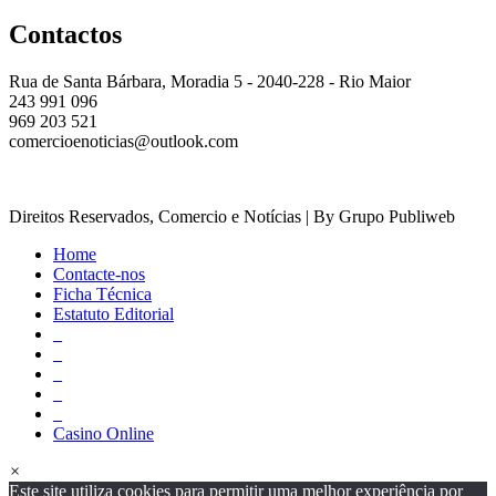
Contactos
Rua de Santa Bárbara, Moradia 5 - 2040-228 - Rio Maior
243 991 096
969 203 521
comercioenoticias@outlook.com
Direitos Reservados, Comercio e Notícias | By Grupo Publiweb
Home
Contacte-nos
Ficha Técnica
Estatuto Editorial
_
_
_
_
_
Casino Online
×
Este site utiliza cookies para permitir uma melhor experiência por