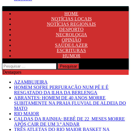
HOME
NOTÍCIAS LOCAIS
NOTÍCIAS REGIONAIS
DESPORTO
NECROLOGIA
OPINIÃO
SAÚDE/LAZER
ESCRITURAS
HUMOR
Pesquisar
por:
Destaques
AZAMBUJEIRA
HOMEM SOFRE PERFURAÇÃO NUM PÉ E É
RESGATADO DA ILHA DA BERLENGA
ABRANTES: HOMEM DE 40 ANOS MORRE
SUBITAMENTE NA PRAIA FLUVIAL DE ALDEIA DO
MATO
RIO MAIOR
CALDAS DA RAINHA: BEBÉ DE 22 MESES MORRE
APÓS CAIR DE UM 3.º ANDAR
TRÊS ATLETAS DO RIO MAIOR BASKET NA