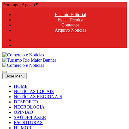
Skip
Domingo, Agosto 9
to
Estatuto Editorial
content
Ficha Técnica
Contactos
Arquivo Notícias
Comercio e Noticias
Notícias e Publicidade Online
Close Menu
Comercio e Noticias
Notícias e Publicidade Online
HOME
NOTÍCIAS LOCAIS
NOTÍCIAS REGIONAIS
DESPORTO
NECROLOGIA
OPINIÃO
SAÚDE/LAZER
ESCRITURAS
HUMOR