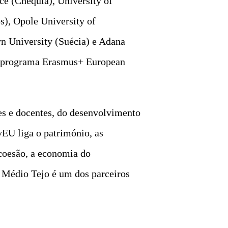
e (Chéquia), University of
s), Opole University of
rn University (Suécia) e Adana
lo programa Erasmus+ European
es e docentes, do desenvolvimento
vEU liga o património, as
 coesão, a economia do
o Médio Tejo é um dos parceiros