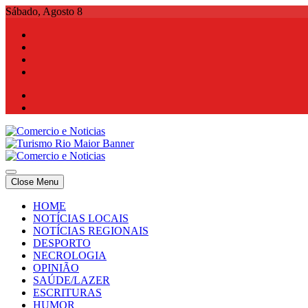
Skip
Sábado, Agosto 8
to
content
Comercio e Noticias
Notícias e Publicidade Online
Close Menu
Comercio e Noticias
Notícias e Publicidade Online
HOME
NOTÍCIAS LOCAIS
NOTÍCIAS REGIONAIS
DESPORTO
NECROLOGIA
OPINIÃO
SAÚDE/LAZER
ESCRITURAS
HUMOR