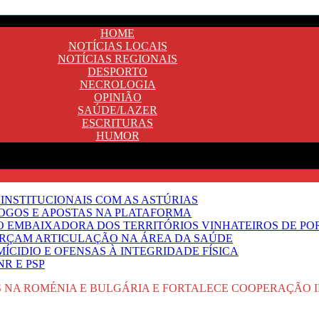
HOME
NOTÍCIAS LOCAIS
NOTÍCIAS REGIONAIS
DESPORTO
NECROLOGIA
OPINIÃO
SAÚDE/LAZER
ESCRITURAS
HUMOR
INSTITUCIONAIS COM AS ASTÚRIAS
JOGOS E APOSTAS NA PLATAFORMA
SO EMBAIXADORA DOS TERRITÓRIOS VINHATEIROS DE P
FORÇAM ARTICULAÇÃO NA ÁREA DA SAÚDE
ÍCIDIO E OFENSAS À INTEGRIDADE FÍSICA
R E PSP
NA ROMÉNIA E BULGÁRIA E FORTALECE COOPERAÇÃO 