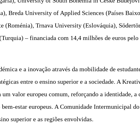
ária), University of South Bohemia in České Budějovic
a), Breda University of Applied Sciences (Países Baixo
te (Roménia), Trnava University (Eslováquia), Södertö
 (Turquia) – financiada com 14,4 milhões de euros pe
démica e a inovação através da mobilidade de estudant
tégicas entre o ensino superior e a sociedade. A Kreati
is a um valor europeu comum, reforçando a identidade, a
e o bem-estar europeus. A Comunidade Intermunicipal d
sino superior e as regiões envolvidas.