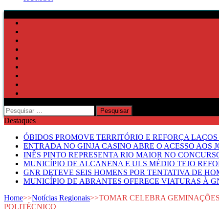
Pesquisar
por:
Destaques
ÓBIDOS PROMOVE TERRITÓRIO E REFORÇA LAÇOS 
ENTRADA NO GINJA CASINO ABRE O ACESSO AOS 
INÊS PINTO REPRESENTA RIO MAIOR NO CONCUR
MUNICÍPIO DE ALCANENA E ULS MÉDIO TEJO RE
GNR DETEVE SEIS HOMENS POR TENTATIVA DE HOM
MUNICÍPIO DE ABRANTES OFERECE VIATURAS À GN
Home
>>
Notícias Regionais
>>
TOMAR CELEBRA GEMINAÇÕES 
POLITÉCNICO