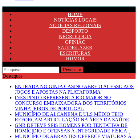
HOME
NOTÍCIAS LOCAIS
NOTÍCIAS REGIONAIS
DESPORTO
NECROLOGIA
OPINIÃO
SAÚDE/LAZER
ESCRITURAS
HUMOR
Pesquisar
por:
Destaques
ENTRADA NO GINJA CASINO ABRE O ACESSO AOS
JOGOS E APOSTAS NA PLATAFORMA
INÊS PINTO REPRESENTA RIO MAIOR NO
CONCURSO EMBAIXADORA DOS TERRITÓRIOS
VINHATEIROS DE PORTUGAL
MUNICÍPIO DE ALCANENA E ULS MÉDIO TEJO
REFORÇAM ARTICULAÇÃO NA ÁREA DA SAÚDE
GNR DETEVE SEIS HOMENS POR TENTATIVA DE
HOMÍCIDIO E OFENSAS À INTEGRIDADE FÍSICA
MUNICÍPIO DE ABRANTES OFERECE VIATURAS À