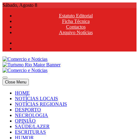
Skip
Sábado, Agosto 8
to
Estatuto Editorial
content
Ficha Técnica
Contactos
Arquivo Notícias
Comercio e Noticias
Notícias e Publicidade Online
Close Menu
Comercio e Noticias
Notícias e Publicidade Online
HOME
NOTÍCIAS LOCAIS
NOTÍCIAS REGIONAIS
DESPORTO
NECROLOGIA
OPINIÃO
SAÚDE/LAZER
ESCRITURAS
HUMOR