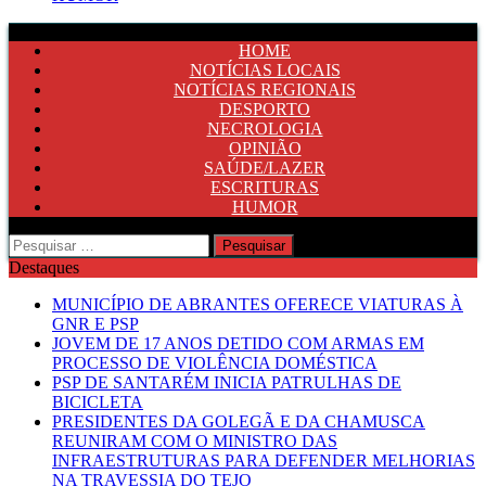
HOME
NOTÍCIAS LOCAIS
NOTÍCIAS REGIONAIS
DESPORTO
NECROLOGIA
OPINIÃO
SAÚDE/LAZER
ESCRITURAS
HUMOR
Pesquisar
por:
Destaques
MUNICÍPIO DE ABRANTES OFERECE VIATURAS À
GNR E PSP
JOVEM DE 17 ANOS DETIDO COM ARMAS EM
PROCESSO DE VIOLÊNCIA DOMÉSTICA
PSP DE SANTARÉM INICIA PATRULHAS DE
BICICLETA
PRESIDENTES DA GOLEGÃ E DA CHAMUSCA
REUNIRAM COM O MINISTRO DAS
INFRAESTRUTURAS PARA DEFENDER MELHORIAS
NA TRAVESSIA DO TEJO