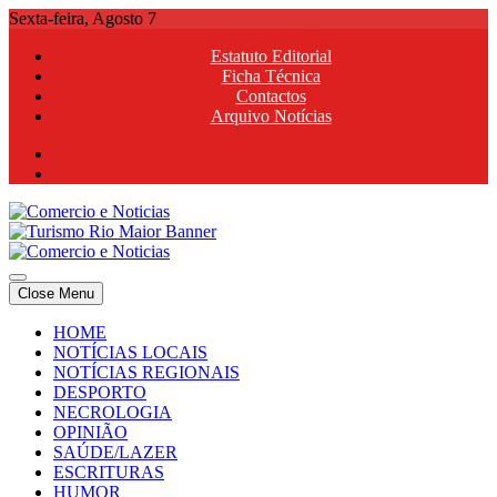
Skip
Sexta-feira, Agosto 7
to
Estatuto Editorial
content
Ficha Técnica
Contactos
Arquivo Notícias
Comercio e Noticias
Notícias e Publicidade Online
Close Menu
Comercio e Noticias
Notícias e Publicidade Online
HOME
NOTÍCIAS LOCAIS
NOTÍCIAS REGIONAIS
DESPORTO
NECROLOGIA
OPINIÃO
SAÚDE/LAZER
ESCRITURAS
HUMOR