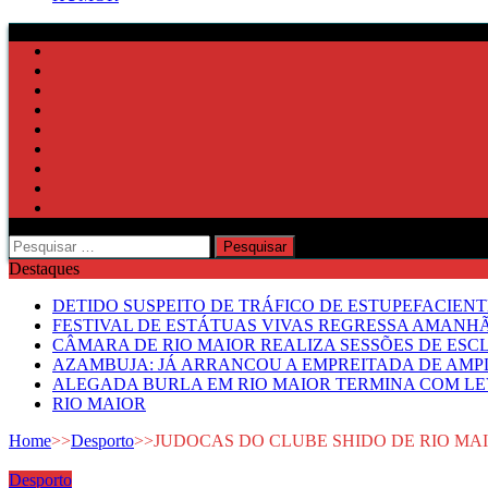
Pesquisar
por:
Destaques
DETIDO SUSPEITO DE TRÁFICO DE ESTUPEFACIE
FESTIVAL DE ESTÁTUAS VIVAS REGRESSA AMANH
CÂMARA DE RIO MAIOR REALIZA SESSÕES DE ESC
AZAMBUJA: JÁ ARRANCOU A EMPREITADA DE AMPL
ALEGADA BURLA EM RIO MAIOR TERMINA COM LE
RIO MAIOR
Home
>>
Desporto
>>
JUDOCAS DO CLUBE SHIDO DE RIO M
Desporto