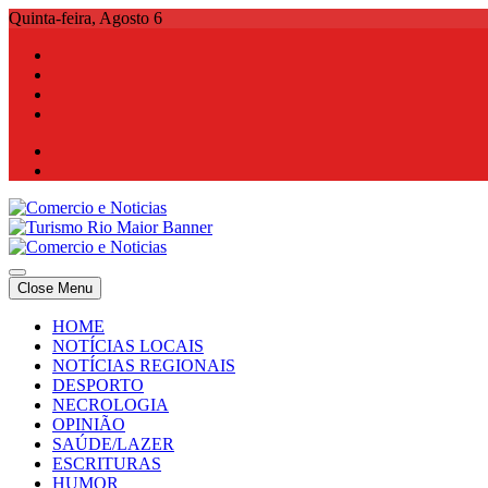
Skip
Quinta-feira, Agosto 6
to
content
Comercio e Noticias
Notícias e Publicidade Online
Close Menu
Comercio e Noticias
Notícias e Publicidade Online
HOME
NOTÍCIAS LOCAIS
NOTÍCIAS REGIONAIS
DESPORTO
NECROLOGIA
OPINIÃO
SAÚDE/LAZER
ESCRITURAS
HUMOR