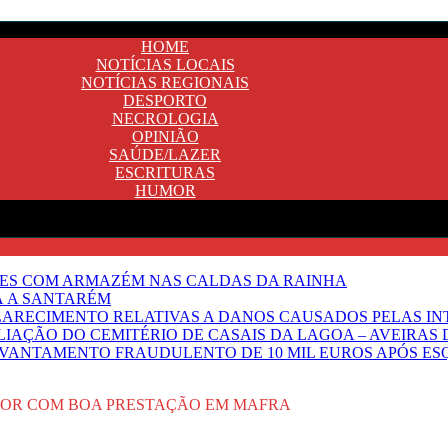
HOME
NOTÍCIAS LOCAIS
NOTÍCIAS REGIONAIS
DESPORTO
NECROLOGIA
OPINIÃO
SAÚDE/LAZER
ESCRITURAS
HUMOR
NTES COM ARMAZÉM NAS CALDAS DA RAINHA
Ã A SANTARÉM
LARECIMENTO RELATIVAS A DANOS CAUSADOS PELAS IN
IAÇÃO DO CEMITÉRIO DE CASAIS DA LAGOA – AVEIRAS 
VANTAMENTO FRAUDULENTO DE 10 MIL EUROS APÓS ES
AIOR COM BOA PRESTAÇÃO EM MAFRA