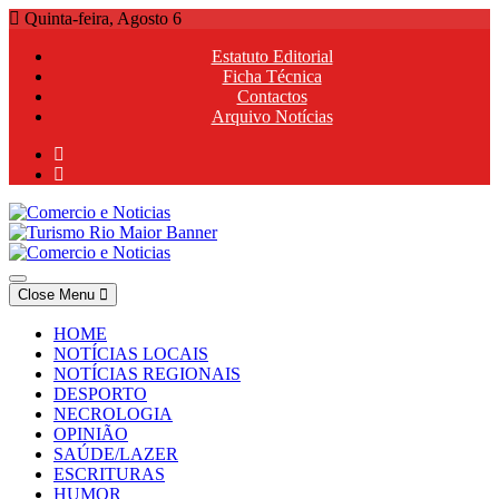
Skip
Quinta-feira, Agosto 6
to
Estatuto Editorial
content
Ficha Técnica
Contactos
Arquivo Notícias
Comercio e Noticias
Notícias e Publicidade Online
Close Menu
Comercio e Noticias
Notícias e Publicidade Online
HOME
NOTÍCIAS LOCAIS
NOTÍCIAS REGIONAIS
DESPORTO
NECROLOGIA
OPINIÃO
SAÚDE/LAZER
ESCRITURAS
HUMOR