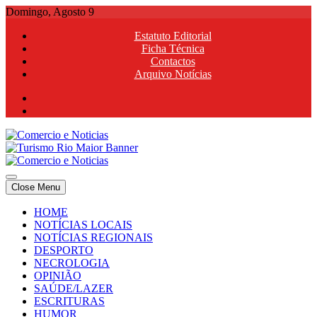
Skip
Domingo, Agosto 9
to
Estatuto Editorial
content
Ficha Técnica
Contactos
Arquivo Notícias
Comercio e Noticias
Notícias e Publicidade Online
Close Menu
Comercio e Noticias
Notícias e Publicidade Online
HOME
NOTÍCIAS LOCAIS
NOTÍCIAS REGIONAIS
DESPORTO
NECROLOGIA
OPINIÃO
SAÚDE/LAZER
ESCRITURAS
HUMOR