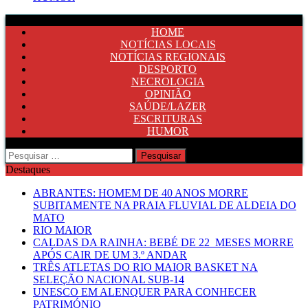
HOME
NOTÍCIAS LOCAIS
NOTÍCIAS REGIONAIS
DESPORTO
NECROLOGIA
OPINIÃO
SAÚDE/LAZER
ESCRITURAS
HUMOR
Pesquisar
por:
Destaques
ABRANTES: HOMEM DE 40 ANOS MORRE
SUBITAMENTE NA PRAIA FLUVIAL DE ALDEIA DO
MATO
RIO MAIOR
CALDAS DA RAINHA: BEBÉ DE 22 MESES MORRE
APÓS CAIR DE UM 3.º ANDAR
TRÊS ATLETAS DO RIO MAIOR BASKET NA
SELEÇÃO NACIONAL SUB-14
UNESCO EM ALENQUER PARA CONHECER
PATRIMÓNIO