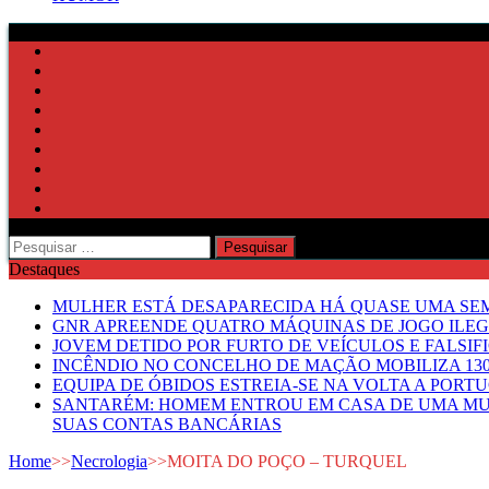
Pesquisar
por:
Destaques
MULHER ESTÁ DESAPARECIDA HÁ QUASE UMA S
GNR APREENDE QUATRO MÁQUINAS DE JOGO ILE
JOVEM DETIDO POR FURTO DE VEÍCULOS E FALS
INCÊNDIO NO CONCELHO DE MAÇÃO MOBILIZA 130
EQUIPA DE ÓBIDOS ESTREIA-SE NA VOLTA A PORT
SANTARÉM: HOMEM ENTROU EM CASA DE UMA MUL
SUAS CONTAS BANCÁRIAS
Home
>>
Necrologia
>>
MOITA DO POÇO – TURQUEL