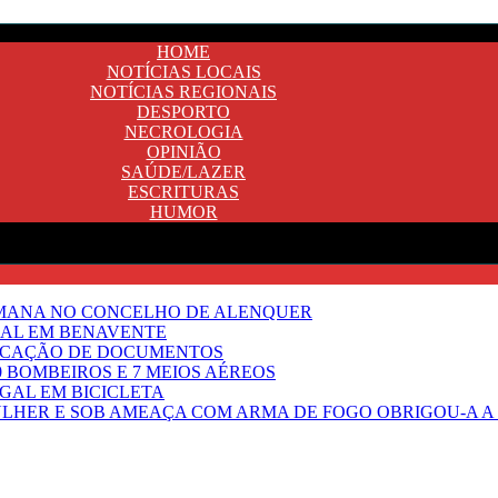
HOME
NOTÍCIAS LOCAIS
NOTÍCIAS REGIONAIS
DESPORTO
NECROLOGIA
OPINIÃO
SAÚDE/LAZER
ESCRITURAS
HUMOR
EMANA NO CONCELHO DE ALENQUER
GAL EM BENAVENTE
IFICAÇÃO DE DOCUMENTOS
 BOMBEIROS E 7 MEIOS AÉREOS
UGAL EM BICICLETA
HER E SOB AMEAÇA COM ARMA DE FOGO OBRIGOU-A A T