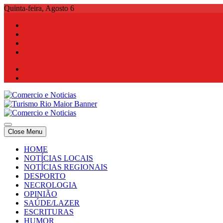
Skip
Quinta-feira, Agosto 6
to
content
Comercio e Noticias
Notícias e Publicidade Online
Close Menu
Comercio e Noticias
Notícias e Publicidade Online
HOME
NOTÍCIAS LOCAIS
NOTÍCIAS REGIONAIS
DESPORTO
NECROLOGIA
OPINIÃO
SAÚDE/LAZER
ESCRITURAS
HUMOR