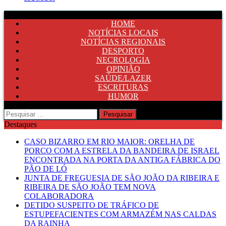
HOME
NOTÍCIAS LOCAIS
NOTÍCIAS REGIONAIS
DESPORTO
NECROLOGIA
OPINIÃO
SAÚDE/LAZER
ESCRITURAS
HUMOR
Pesquisar
por:
Destaques
CASO BIZARRO EM RIO MAIOR: ORELHA DE
PORCO COM A ESTRELA DA BANDEIRA DE ISRAEL
ENCONTRADA NA PORTA DA ANTIGA FÁBRICA DO
PÃO DE LÓ
JUNTA DE FREGUESIA DE SÃO JOÃO DA RIBEIRA E
RIBEIRA DE SÃO JOÃO TEM NOVA
COLABORADORA
DETIDO SUSPEITO DE TRÁFICO DE
ESTUPEFACIENTES COM ARMAZÉM NAS CALDAS
DA RAINHA