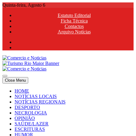
Skip
Quinta-feira, Agosto 6
to
Estatuto Editorial
content
Ficha Técnica
Contactos
Arquivo Notícias
Comercio e Noticias
Notícias e Publicidade Online
Close Menu
Comercio e Noticias
Notícias e Publicidade Online
HOME
NOTÍCIAS LOCAIS
NOTÍCIAS REGIONAIS
DESPORTO
NECROLOGIA
OPINIÃO
SAÚDE/LAZER
ESCRITURAS
HUMOR