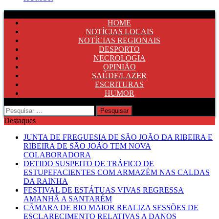
HOME
NOTÍCIAS LOCAIS
NOTÍCIAS REGIONAIS
DESPORTO
NECROLOGIA
OPINIÃO
SAÚDE/LAZER
ESCRITURAS
HUMOR
Pesquisar
por:
Destaques
JUNTA DE FREGUESIA DE SÃO JOÃO DA RIBEIRA E
RIBEIRA DE SÃO JOÃO TEM NOVA
COLABORADORA
DETIDO SUSPEITO DE TRÁFICO DE
ESTUPEFACIENTES COM ARMAZÉM NAS CALDAS
DA RAINHA
FESTIVAL DE ESTÁTUAS VIVAS REGRESSA
AMANHÃ A SANTARÉM
CÂMARA DE RIO MAIOR REALIZA SESSÕES DE
ESCLARECIMENTO RELATIVAS A DANOS