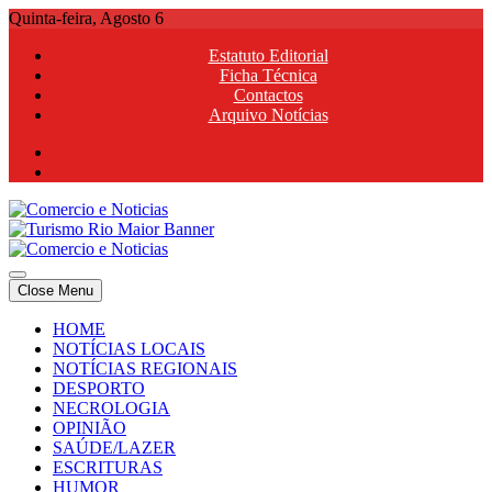
Skip
Quinta-feira, Agosto 6
to
Estatuto Editorial
content
Ficha Técnica
Contactos
Arquivo Notícias
Comercio e Noticias
Notícias e Publicidade Online
Close Menu
Comercio e Noticias
Notícias e Publicidade Online
HOME
NOTÍCIAS LOCAIS
NOTÍCIAS REGIONAIS
DESPORTO
NECROLOGIA
OPINIÃO
SAÚDE/LAZER
ESCRITURAS
HUMOR