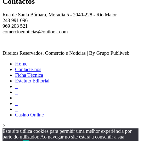
Contactos
Rua de Santa Bárbara, Moradia 5 - 2040-228 - Rio Maior
243 991 096
969 203 521
comercioenoticias@outlook.com
Direitos Reservados, Comercio e Notícias | By Grupo Publiweb
Home
Contacte-nos
Ficha Técnica
Estatuto Editorial
_
_
_
_
_
Casino Online
×
Este site utiliza cookies para permitir uma melhor experiência por
parte do utilizador. Ao navegar no site estará a consentir a sua