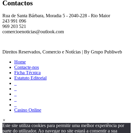
Contactos
Rua de Santa Bárbara, Moradia 5 - 2040-228 - Rio Maior
243 991 096
969 203 521
comercioenoticias@outlook.com
Direitos Reservados, Comercio e Notícias | By Grupo Publiweb
Home
Contacte-nos
Ficha Técnica
Estatuto Editorial
_
_
_
_
_
Casino Online
×
Este site utiliza cookies para permitir uma melhor experiência por
parte do utilizador. Ao navegar no site estará a consentir a sua