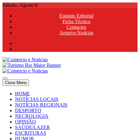
Skip
Sábado, Agosto 8
to
Estatuto Editorial
content
Ficha Técnica
Contactos
Arquivo Notícias
Comercio e Noticias
Notícias e Publicidade Online
Close Menu
Comercio e Noticias
Notícias e Publicidade Online
HOME
NOTÍCIAS LOCAIS
NOTÍCIAS REGIONAIS
DESPORTO
NECROLOGIA
OPINIÃO
SAÚDE/LAZER
ESCRITURAS
HUMOR