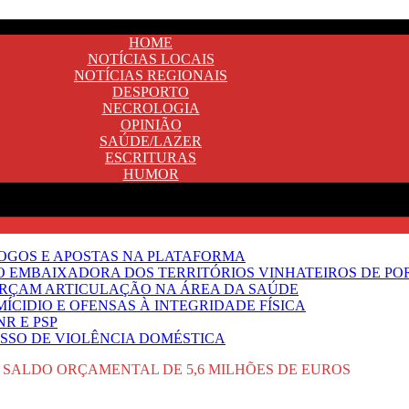
HOME
NOTÍCIAS LOCAIS
NOTÍCIAS REGIONAIS
DESPORTO
NECROLOGIA
OPINIÃO
SAÚDE/LAZER
ESCRITURAS
HUMOR
JOGOS E APOSTAS NA PLATAFORMA
SO EMBAIXADORA DOS TERRITÓRIOS VINHATEIROS DE P
FORÇAM ARTICULAÇÃO NA ÁREA DA SAÚDE
ÍCIDIO E OFENSAS À INTEGRIDADE FÍSICA
R E PSP
SSO DE VIOLÊNCIA DOMÉSTICA
 SALDO ORÇAMENTAL DE 5,6 MILHÕES DE EUROS