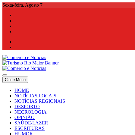
Skip
Sexta-feira, Agosto 7
to
content
Comercio e Noticias
Notícias e Publicidade Online
Close Menu
Comercio e Noticias
Notícias e Publicidade Online
HOME
NOTÍCIAS LOCAIS
NOTÍCIAS REGIONAIS
DESPORTO
NECROLOGIA
OPINIÃO
SAÚDE/LAZER
ESCRITURAS
HUMOR