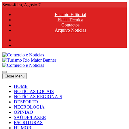
Skip
Sexta-feira, Agosto 7
to
Estatuto Editorial
content
Ficha Técnica
Contactos
Arquivo Notícias
Comercio e Noticias
Notícias e Publicidade Online
Close Menu
Comercio e Noticias
Notícias e Publicidade Online
HOME
NOTÍCIAS LOCAIS
NOTÍCIAS REGIONAIS
DESPORTO
NECROLOGIA
OPINIÃO
SAÚDE/LAZER
ESCRITURAS
HUMOR