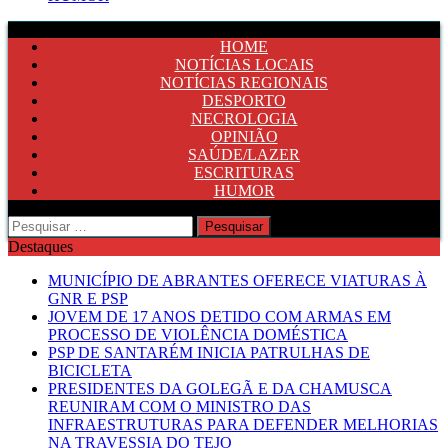
HOME
NOTÍCIAS LOCAIS
NOTÍCIAS REGIONAIS
DESPORTO
NECROLOGIA
OPINIÃO
SAÚDE/LAZER
ESCRITURAS
HUMOR
Pesquisar
por:
Destaques
MUNICÍPIO DE ABRANTES OFERECE VIATURAS À
GNR E PSP
JOVEM DE 17 ANOS DETIDO COM ARMAS EM
PROCESSO DE VIOLÊNCIA DOMÉSTICA
PSP DE SANTARÉM INICIA PATRULHAS DE
BICICLETA
PRESIDENTES DA GOLEGÃ E DA CHAMUSCA
REUNIRAM COM O MINISTRO DAS
INFRAESTRUTURAS PARA DEFENDER MELHORIAS
NA TRAVESSIA DO TEJO