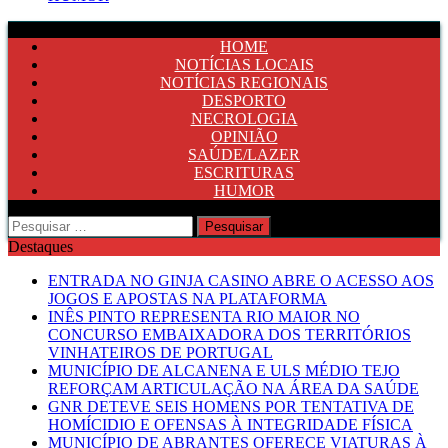
HOME
NOTÍCIAS LOCAIS
NOTÍCIAS REGIONAIS
DESPORTO
NECROLOGIA
OPINIÃO
SAÚDE/LAZER
ESCRITURAS
HUMOR
Pesquisar
por:
Destaques
ENTRADA NO GINJA CASINO ABRE O ACESSO AOS
JOGOS E APOSTAS NA PLATAFORMA
INÊS PINTO REPRESENTA RIO MAIOR NO
CONCURSO EMBAIXADORA DOS TERRITÓRIOS
VINHATEIROS DE PORTUGAL
MUNICÍPIO DE ALCANENA E ULS MÉDIO TEJO
REFORÇAM ARTICULAÇÃO NA ÁREA DA SAÚDE
GNR DETEVE SEIS HOMENS POR TENTATIVA DE
HOMÍCIDIO E OFENSAS À INTEGRIDADE FÍSICA
MUNICÍPIO DE ABRANTES OFERECE VIATURAS À