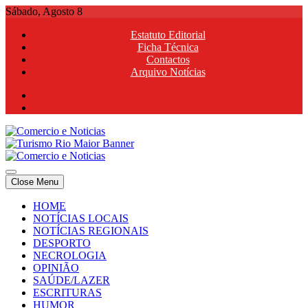
Skip
Sábado, Agosto 8
to
Estatuto Editorial
content
Ficha Técnica
Contactos
Arquivo Notícias
Comercio e Noticias
Notícias e Publicidade Online
Close Menu
Comercio e Noticias
Notícias e Publicidade Online
HOME
NOTÍCIAS LOCAIS
NOTÍCIAS REGIONAIS
DESPORTO
NECROLOGIA
OPINIÃO
SAÚDE/LAZER
ESCRITURAS
HUMOR