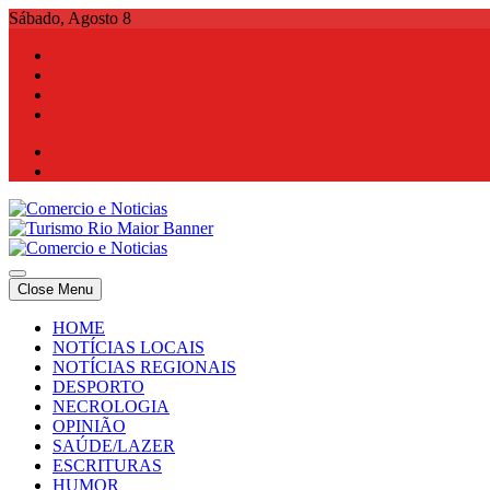
Skip
Sábado, Agosto 8
to
content
Comercio e Noticias
Notícias e Publicidade Online
Close Menu
Comercio e Noticias
Notícias e Publicidade Online
HOME
NOTÍCIAS LOCAIS
NOTÍCIAS REGIONAIS
DESPORTO
NECROLOGIA
OPINIÃO
SAÚDE/LAZER
ESCRITURAS
HUMOR