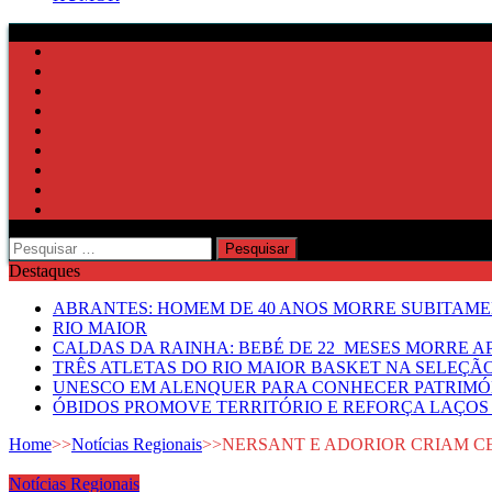
Pesquisar
por:
Destaques
ABRANTES: HOMEM DE 40 ANOS MORRE SUBITAMEN
RIO MAIOR
CALDAS DA RAINHA: BEBÉ DE 22 MESES MORRE AP
TRÊS ATLETAS DO RIO MAIOR BASKET NA SELEÇÃ
UNESCO EM ALENQUER PARA CONHECER PATRIMÓ
ÓBIDOS PROMOVE TERRITÓRIO E REFORÇA LAÇOS 
Home
>>
Notícias Regionais
>>
NERSANT E ADORIOR CRIAM C
Notícias Regionais