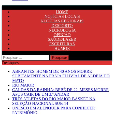
HOME
NOTÍCIAS LOCAIS
NOTÍCIAS REGIONAIS
DESPORTO
NECROLOGIA
OPINIÃO
SAÚDE/LAZER
ESCRITURAS
HUMOR
Pesquisar
por:
Destaques
ABRANTES: HOMEM DE 40 ANOS MORRE
SUBITAMENTE NA PRAIA FLUVIAL DE ALDEIA DO
MATO
RIO MAIOR
CALDAS DA RAINHA: BEBÉ DE 22 MESES MORRE
APÓS CAIR DE UM 3.º ANDAR
TRÊS ATLETAS DO RIO MAIOR BASKET NA
SELEÇÃO NACIONAL SUB-14
UNESCO EM ALENQUER PARA CONHECER
PATRIMÓNIO