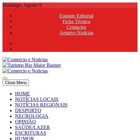
Skip
Domingo, Agosto 9
to
Estatuto Editorial
content
Ficha Técnica
Contactos
Arquivo Notícias
Comercio e Noticias
Notícias e Publicidade Online
Close Menu
Comercio e Noticias
Notícias e Publicidade Online
HOME
NOTÍCIAS LOCAIS
NOTÍCIAS REGIONAIS
DESPORTO
NECROLOGIA
OPINIÃO
SAÚDE/LAZER
ESCRITURAS
HUMOR