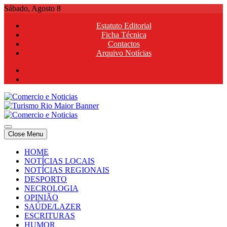
Skip
Sábado, Agosto 8
to
Estatuto Editorial
content
Ficha Técnica
Contactos
Arquivo Notícias
Comercio e Noticias
Notícias e Publicidade Online
Close Menu
Comercio e Noticias
Notícias e Publicidade Online
HOME
NOTÍCIAS LOCAIS
NOTÍCIAS REGIONAIS
DESPORTO
NECROLOGIA
OPINIÃO
SAÚDE/LAZER
ESCRITURAS
HUMOR