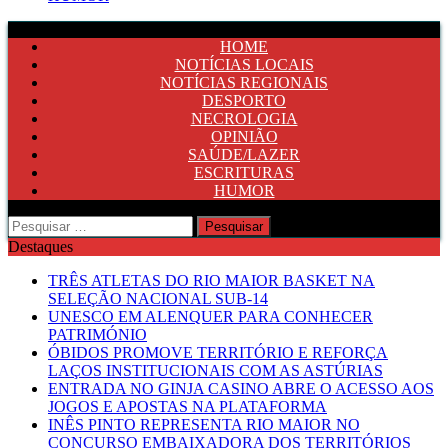
HOME
NOTÍCIAS LOCAIS
NOTÍCIAS REGIONAIS
DESPORTO
NECROLOGIA
OPINIÃO
SAÚDE/LAZER
ESCRITURAS
HUMOR
Pesquisar
por:
Destaques
TRÊS ATLETAS DO RIO MAIOR BASKET NA
SELEÇÃO NACIONAL SUB-14
UNESCO EM ALENQUER PARA CONHECER
PATRIMÓNIO
ÓBIDOS PROMOVE TERRITÓRIO E REFORÇA
LAÇOS INSTITUCIONAIS COM AS ASTÚRIAS
ENTRADA NO GINJA CASINO ABRE O ACESSO AOS
JOGOS E APOSTAS NA PLATAFORMA
INÊS PINTO REPRESENTA RIO MAIOR NO
CONCURSO EMBAIXADORA DOS TERRITÓRIOS