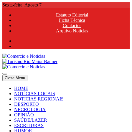
Skip
Sexta-feira, Agosto 7
to
Estatuto Editorial
content
Ficha Técnica
Contactos
Arquivo Notícias
Comercio e Noticias
Notícias e Publicidade Online
Close Menu
Comercio e Noticias
Notícias e Publicidade Online
HOME
NOTÍCIAS LOCAIS
NOTÍCIAS REGIONAIS
DESPORTO
NECROLOGIA
OPINIÃO
SAÚDE/LAZER
ESCRITURAS
HUMOR