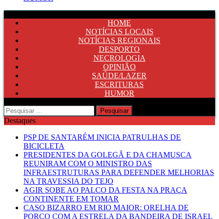
HOME
NOTÍCIAS LOCAIS
NOTÍCIAS REGIONAIS
DESPORTO
NECROLOGIA
OPINIÃO
SAÚDE/LAZER
ESCRITURAS
HUMOR
Pesquisar
por:
Destaques
PSP DE SANTARÉM INICIA PATRULHAS DE
BICICLETA
PRESIDENTES DA GOLEGÃ E DA CHAMUSCA
REUNIRAM COM O MINISTRO DAS
INFRAESTRUTURAS PARA DEFENDER MELHORIAS
NA TRAVESSIA DO TEJO
AGIR SOBE AO PALCO DA FESTA NA PRAÇA
CONTINENTE EM TOMAR
CASO BIZARRO EM RIO MAIOR: ORELHA DE
PORCO COM A ESTRELA DA BANDEIRA DE ISRAEL