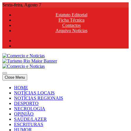
Skip
Sexta-feira, Agosto 7
to
Estatuto Editorial
content
Ficha Técnica
Contactos
Arquivo Notícias
Comercio e Noticias
Notícias e Publicidade Online
Close Menu
Comercio e Noticias
Notícias e Publicidade Online
HOME
NOTÍCIAS LOCAIS
NOTÍCIAS REGIONAIS
DESPORTO
NECROLOGIA
OPINIÃO
SAÚDE/LAZER
ESCRITURAS
HUMOR