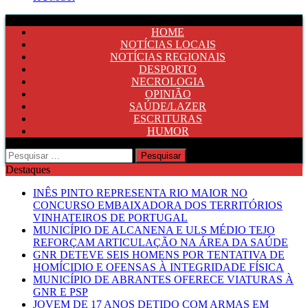
HOME
NOTÍCIAS LOCAIS
NOTÍCIAS REGIONAIS
DESPORTO
NECROLOGIA
OPINIÃO
SAÚDE/LAZER
ESCRITURAS
HUMOR
Pesquisar
por:
Destaques
INÊS PINTO REPRESENTA RIO MAIOR NO
CONCURSO EMBAIXADORA DOS TERRITÓRIOS
VINHATEIROS DE PORTUGAL
MUNICÍPIO DE ALCANENA E ULS MÉDIO TEJO
REFORÇAM ARTICULAÇÃO NA ÁREA DA SAÚDE
GNR DETEVE SEIS HOMENS POR TENTATIVA DE
HOMÍCIDIO E OFENSAS À INTEGRIDADE FÍSICA
MUNICÍPIO DE ABRANTES OFERECE VIATURAS À
GNR E PSP
JOVEM DE 17 ANOS DETIDO COM ARMAS EM