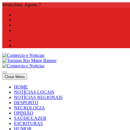
Skip
Sexta-feira, Agosto 7
to
content
Comercio e Noticias
Notícias e Publicidade Online
Close Menu
Comercio e Noticias
Notícias e Publicidade Online
HOME
NOTÍCIAS LOCAIS
NOTÍCIAS REGIONAIS
DESPORTO
NECROLOGIA
OPINIÃO
SAÚDE/LAZER
ESCRITURAS
HUMOR