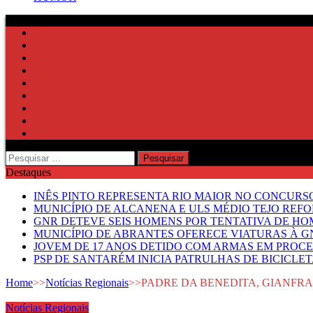
Pesquisar
por:
Destaques
INÊS PINTO REPRESENTA RIO MAIOR NO CONCUR
MUNICÍPIO DE ALCANENA E ULS MÉDIO TEJO RE
GNR DETEVE SEIS HOMENS POR TENTATIVA DE HOM
MUNICÍPIO DE ABRANTES OFERECE VIATURAS À GN
JOVEM DE 17 ANOS DETIDO COM ARMAS EM PROCE
PSP DE SANTARÉM INICIA PATRULHAS DE BICICLE
Home
>>
Notícias Regionais
>>
PADRE DA BENEDITA, GIANFR
Notícias Regionais