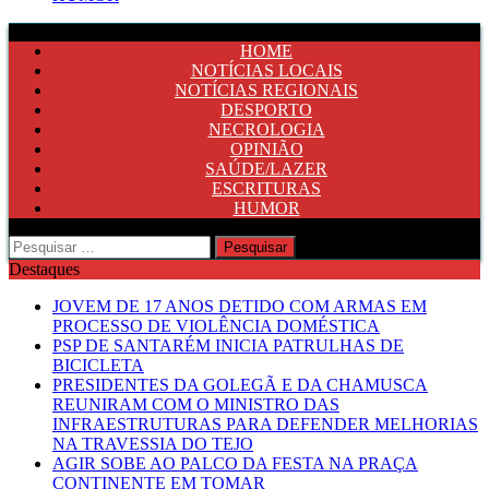
HOME
NOTÍCIAS LOCAIS
NOTÍCIAS REGIONAIS
DESPORTO
NECROLOGIA
OPINIÃO
SAÚDE/LAZER
ESCRITURAS
HUMOR
Pesquisar
por:
Destaques
JOVEM DE 17 ANOS DETIDO COM ARMAS EM
PROCESSO DE VIOLÊNCIA DOMÉSTICA
PSP DE SANTARÉM INICIA PATRULHAS DE
BICICLETA
PRESIDENTES DA GOLEGÃ E DA CHAMUSCA
REUNIRAM COM O MINISTRO DAS
INFRAESTRUTURAS PARA DEFENDER MELHORIAS
NA TRAVESSIA DO TEJO
AGIR SOBE AO PALCO DA FESTA NA PRAÇA
CONTINENTE EM TOMAR