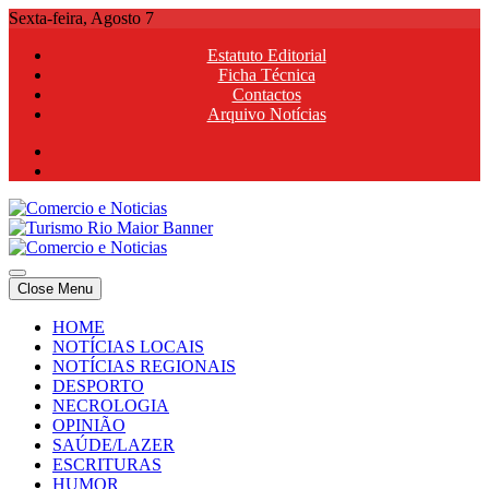
Skip
Sexta-feira, Agosto 7
to
Estatuto Editorial
content
Ficha Técnica
Contactos
Arquivo Notícias
Comercio e Noticias
Notícias e Publicidade Online
Close Menu
Comercio e Noticias
Notícias e Publicidade Online
HOME
NOTÍCIAS LOCAIS
NOTÍCIAS REGIONAIS
DESPORTO
NECROLOGIA
OPINIÃO
SAÚDE/LAZER
ESCRITURAS
HUMOR