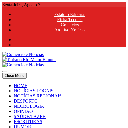
Skip
Sexta-feira, Agosto 7
to
Estatuto Editorial
content
Ficha Técnica
Contactos
Arquivo Notícias
Comercio e Noticias
Notícias e Publicidade Online
Close Menu
Comercio e Noticias
Notícias e Publicidade Online
HOME
NOTÍCIAS LOCAIS
NOTÍCIAS REGIONAIS
DESPORTO
NECROLOGIA
OPINIÃO
SAÚDE/LAZER
ESCRITURAS
HUMOR