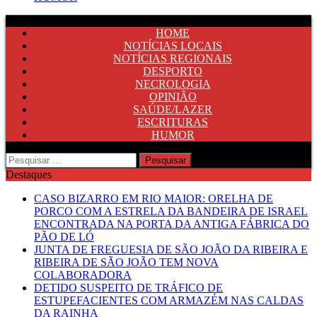
HOME
NOTÍCIAS LOCAIS
NOTÍCIAS REGIONAIS
DESPORTO
NECROLOGIA
OPINIÃO
SAÚDE/LAZER
ESCRITURAS
HUMOR
Pesquisar
por:
Destaques
CASO BIZARRO EM RIO MAIOR: ORELHA DE
PORCO COM A ESTRELA DA BANDEIRA DE ISRAEL
ENCONTRADA NA PORTA DA ANTIGA FÁBRICA DO
PÃO DE LÓ
JUNTA DE FREGUESIA DE SÃO JOÃO DA RIBEIRA E
RIBEIRA DE SÃO JOÃO TEM NOVA
COLABORADORA
DETIDO SUSPEITO DE TRÁFICO DE
ESTUPEFACIENTES COM ARMAZÉM NAS CALDAS
DA RAINHA