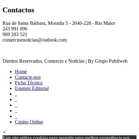
Contactos
Rua de Santa Bárbara, Moradia 5 - 2040-228 - Rio Maior
243 991 096
969 203 521
comercioenoticias@outlook.com
Direitos Reservados, Comercio e Notícias | By Grupo Publiweb
Home
Contacte-nos
Ficha Técnica
Estatuto Editorial
_
_
_
_
_
Casino Online
×
Este site utiliza cookies para permitir uma melhor experiência por