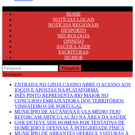
HOME
NOTÍCIAS LOCAIS
NOTÍCIAS REGIONAIS
DESPORTO
NECROLOGIA
OPINIÃO
SAÚDE/LAZER
ESCRITURAS
HUMOR
Pesquisar
por:
Destaques
ENTRADA NO GINJA CASINO ABRE O ACESSO AOS
JOGOS E APOSTAS NA PLATAFORMA
INÊS PINTO REPRESENTA RIO MAIOR NO
CONCURSO EMBAIXADORA DOS TERRITÓRIOS
VINHATEIROS DE PORTUGAL
MUNICÍPIO DE ALCANENA E ULS MÉDIO TEJO
REFORÇAM ARTICULAÇÃO NA ÁREA DA SAÚDE
GNR DETEVE SEIS HOMENS POR TENTATIVA DE
HOMÍCIDIO E OFENSAS À INTEGRIDADE FÍSICA
MUNICÍPIO DE ABRANTES OFERECE VIATURAS À