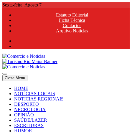
Skip
Sexta-feira, Agosto 7
to
Estatuto Editorial
content
Ficha Técnica
Contactos
Arquivo Notícias
Comercio e Noticias
Notícias e Publicidade Online
Close Menu
Comercio e Noticias
Notícias e Publicidade Online
HOME
NOTÍCIAS LOCAIS
NOTÍCIAS REGIONAIS
DESPORTO
NECROLOGIA
OPINIÃO
SAÚDE/LAZER
ESCRITURAS
HUMOR