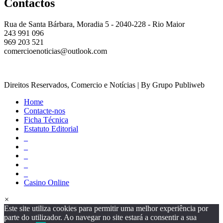
Contactos
Rua de Santa Bárbara, Moradia 5 - 2040-228 - Rio Maior
243 991 096
969 203 521
comercioenoticias@outlook.com
Direitos Reservados, Comercio e Notícias | By Grupo Publiweb
Home
Contacte-nos
Ficha Técnica
Estatuto Editorial
_
_
_
_
_
Casino Online
×
Este site utiliza cookies para permitir uma melhor experiência por
parte do utilizador. Ao navegar no site estará a consentir a sua