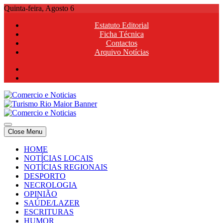
Skip
Quinta-feira, Agosto 6
to
Estatuto Editorial
content
Ficha Técnica
Contactos
Arquivo Notícias
Comercio e Noticias
Notícias e Publicidade Online
Close Menu
Comercio e Noticias
Notícias e Publicidade Online
HOME
NOTÍCIAS LOCAIS
NOTÍCIAS REGIONAIS
DESPORTO
NECROLOGIA
OPINIÃO
SAÚDE/LAZER
ESCRITURAS
HUMOR