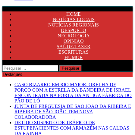
HOME
NOTÍCIAS LOCAIS
NOTÍCIAS REGIONAIS
DESPORTO
NECROLOGIA
OPINIÃO
SAÚDE/LAZER
ESCRITURAS
HUMOR
Pesquisar
por:
Destaques
CASO BIZARRO EM RIO MAIOR: ORELHA DE
PORCO COM A ESTRELA DA BANDEIRA DE ISRAEL
ENCONTRADA NA PORTA DA ANTIGA FÁBRICA DO
PÃO DE LÓ
JUNTA DE FREGUESIA DE SÃO JOÃO DA RIBEIRA E
RIBEIRA DE SÃO JOÃO TEM NOVA
COLABORADORA
DETIDO SUSPEITO DE TRÁFICO DE
ESTUPEFACIENTES COM ARMAZÉM NAS CALDAS
DA RAINHA