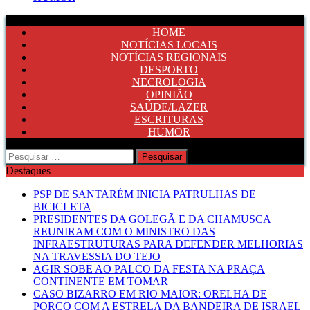
HOME
NOTÍCIAS LOCAIS
NOTÍCIAS REGIONAIS
DESPORTO
NECROLOGIA
OPINIÃO
SAÚDE/LAZER
ESCRITURAS
HUMOR
Pesquisar
por:
Destaques
PSP DE SANTARÉM INICIA PATRULHAS DE
BICICLETA
PRESIDENTES DA GOLEGÃ E DA CHAMUSCA
REUNIRAM COM O MINISTRO DAS
INFRAESTRUTURAS PARA DEFENDER MELHORIAS
NA TRAVESSIA DO TEJO
AGIR SOBE AO PALCO DA FESTA NA PRAÇA
CONTINENTE EM TOMAR
CASO BIZARRO EM RIO MAIOR: ORELHA DE
PORCO COM A ESTRELA DA BANDEIRA DE ISRAEL