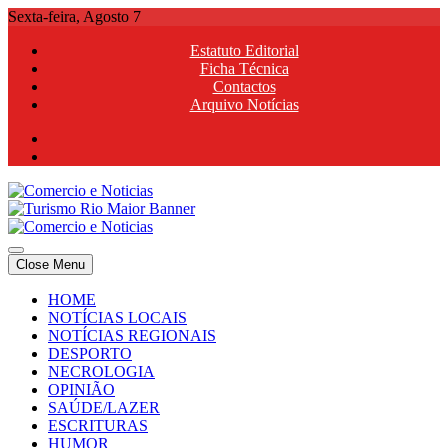
Skip
Sexta-feira, Agosto 7
to
Estatuto Editorial
content
Ficha Técnica
Contactos
Arquivo Notícias
Comercio e Noticias
Notícias e Publicidade Online
Close Menu
Comercio e Noticias
Notícias e Publicidade Online
HOME
NOTÍCIAS LOCAIS
NOTÍCIAS REGIONAIS
DESPORTO
NECROLOGIA
OPINIÃO
SAÚDE/LAZER
ESCRITURAS
HUMOR