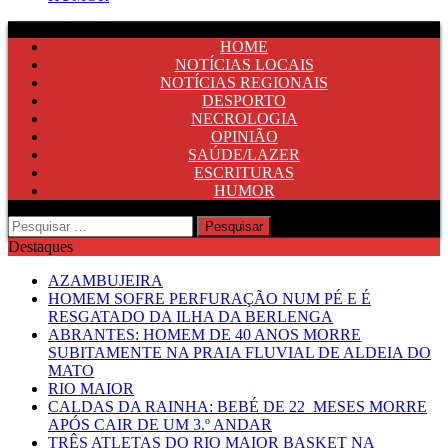
HOME
NOTÍCIAS LOCAIS
NOTÍCIAS REGIONAIS
DESPORTO
NECROLOGIA
OPINIÃO
SAÚDE/LAZER
ESCRITURAS
HUMOR
Pesquisar
por:
Destaques
AZAMBUJEIRA
HOMEM SOFRE PERFURAÇÃO NUM PÉ E É
RESGATADO DA ILHA DA BERLENGA
ABRANTES: HOMEM DE 40 ANOS MORRE
SUBITAMENTE NA PRAIA FLUVIAL DE ALDEIA DO
MATO
RIO MAIOR
CALDAS DA RAINHA: BEBÉ DE 22 MESES MORRE
APÓS CAIR DE UM 3.º ANDAR
TRÊS ATLETAS DO RIO MAIOR BASKET NA