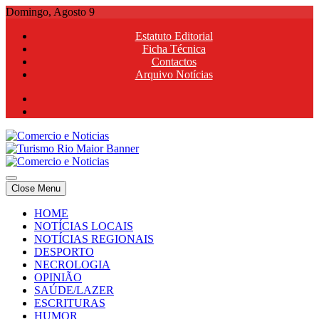
Skip
Domingo, Agosto 9
to
Estatuto Editorial
content
Ficha Técnica
Contactos
Arquivo Notícias
Comercio e Noticias
Notícias e Publicidade Online
Close Menu
Comercio e Noticias
Notícias e Publicidade Online
HOME
NOTÍCIAS LOCAIS
NOTÍCIAS REGIONAIS
DESPORTO
NECROLOGIA
OPINIÃO
SAÚDE/LAZER
ESCRITURAS
HUMOR