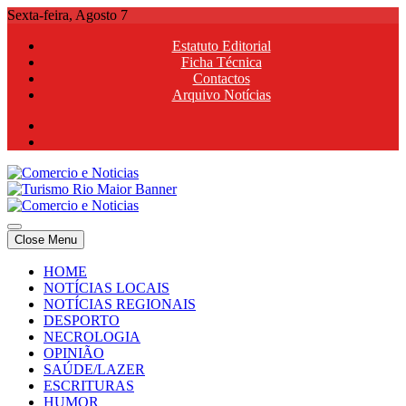
Skip
Sexta-feira, Agosto 7
to
Estatuto Editorial
content
Ficha Técnica
Contactos
Arquivo Notícias
Comercio e Noticias
Notícias e Publicidade Online
Close Menu
Comercio e Noticias
Notícias e Publicidade Online
HOME
NOTÍCIAS LOCAIS
NOTÍCIAS REGIONAIS
DESPORTO
NECROLOGIA
OPINIÃO
SAÚDE/LAZER
ESCRITURAS
HUMOR