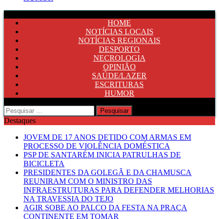
HOME
NOTÍCIAS LOCAIS
NOTÍCIAS REGIONAIS
DESPORTO
NECROLOGIA
OPINIÃO
SAÚDE/LAZER
ESCRITURAS
HUMOR
Pesquisar
por:
Destaques
JOVEM DE 17 ANOS DETIDO COM ARMAS EM
PROCESSO DE VIOLÊNCIA DOMÉSTICA
PSP DE SANTARÉM INICIA PATRULHAS DE
BICICLETA
PRESIDENTES DA GOLEGÃ E DA CHAMUSCA
REUNIRAM COM O MINISTRO DAS
INFRAESTRUTURAS PARA DEFENDER MELHORIAS
NA TRAVESSIA DO TEJO
AGIR SOBE AO PALCO DA FESTA NA PRAÇA
CONTINENTE EM TOMAR