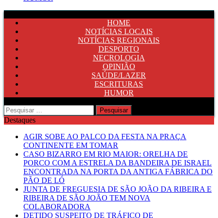
HOME
NOTÍCIAS LOCAIS
NOTÍCIAS REGIONAIS
DESPORTO
NECROLOGIA
OPINIÃO
SAÚDE/LAZER
ESCRITURAS
HUMOR
Pesquisar
por:
Destaques
AGIR SOBE AO PALCO DA FESTA NA PRAÇA
CONTINENTE EM TOMAR
CASO BIZARRO EM RIO MAIOR: ORELHA DE
PORCO COM A ESTRELA DA BANDEIRA DE ISRAEL
ENCONTRADA NA PORTA DA ANTIGA FÁBRICA DO
PÃO DE LÓ
JUNTA DE FREGUESIA DE SÃO JOÃO DA RIBEIRA E
RIBEIRA DE SÃO JOÃO TEM NOVA
COLABORADORA
DETIDO SUSPEITO DE TRÁFICO DE