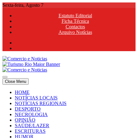
Skip
Sexta-feira, Agosto 7
to
Estatuto Editorial
content
Ficha Técnica
Contactos
Arquivo Notícias
Comercio e Noticias
Notícias e Publicidade Online
Close Menu
Comercio e Noticias
Notícias e Publicidade Online
HOME
NOTÍCIAS LOCAIS
NOTÍCIAS REGIONAIS
DESPORTO
NECROLOGIA
OPINIÃO
SAÚDE/LAZER
ESCRITURAS
HUMOR