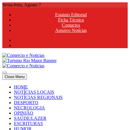
Skip
Sexta-feira, Agosto 7
to
Estatuto Editorial
content
Ficha Técnica
Contactos
Arquivo Notícias
Comercio e Noticias
Notícias e Publicidade Online
Close Menu
Comercio e Noticias
Notícias e Publicidade Online
HOME
NOTÍCIAS LOCAIS
NOTÍCIAS REGIONAIS
DESPORTO
NECROLOGIA
OPINIÃO
SAÚDE/LAZER
ESCRITURAS
HUMOR