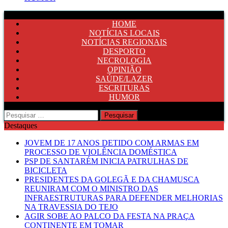
HOME
NOTÍCIAS LOCAIS
NOTÍCIAS REGIONAIS
DESPORTO
NECROLOGIA
OPINIÃO
SAÚDE/LAZER
ESCRITURAS
HUMOR
Pesquisar
por:
Destaques
JOVEM DE 17 ANOS DETIDO COM ARMAS EM
PROCESSO DE VIOLÊNCIA DOMÉSTICA
PSP DE SANTARÉM INICIA PATRULHAS DE
BICICLETA
PRESIDENTES DA GOLEGÃ E DA CHAMUSCA
REUNIRAM COM O MINISTRO DAS
INFRAESTRUTURAS PARA DEFENDER MELHORIAS
NA TRAVESSIA DO TEJO
AGIR SOBE AO PALCO DA FESTA NA PRAÇA
CONTINENTE EM TOMAR