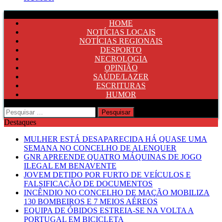
HOME
NOTÍCIAS LOCAIS
NOTÍCIAS REGIONAIS
DESPORTO
NECROLOGIA
OPINIÃO
SAÚDE/LAZER
ESCRITURAS
HUMOR
Pesquisar
por:
Destaques
MULHER ESTÁ DESAPARECIDA HÁ QUASE UMA
SEMANA NO CONCELHO DE ALENQUER
GNR APREENDE QUATRO MÁQUINAS DE JOGO
ILEGAL EM BENAVENTE
JOVEM DETIDO POR FURTO DE VEÍCULOS E
FALSIFICAÇÃO DE DOCUMENTOS
INCÊNDIO NO CONCELHO DE MAÇÃO MOBILIZA
130 BOMBEIROS E 7 MEIOS AÉREOS
EQUIPA DE ÓBIDOS ESTREIA-SE NA VOLTA A
PORTUGAL EM BICICLETA