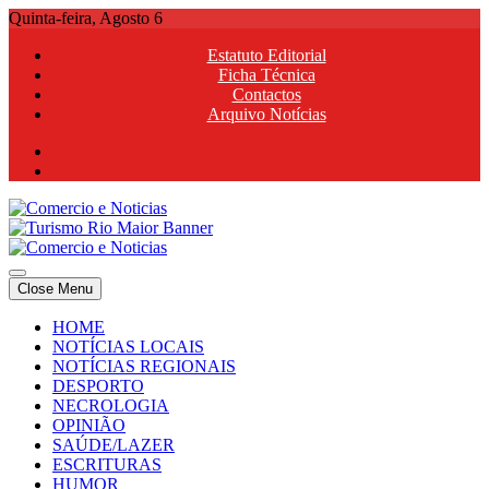
Skip
Quinta-feira, Agosto 6
to
Estatuto Editorial
content
Ficha Técnica
Contactos
Arquivo Notícias
Comercio e Noticias
Notícias e Publicidade Online
Close Menu
Comercio e Noticias
Notícias e Publicidade Online
HOME
NOTÍCIAS LOCAIS
NOTÍCIAS REGIONAIS
DESPORTO
NECROLOGIA
OPINIÃO
SAÚDE/LAZER
ESCRITURAS
HUMOR