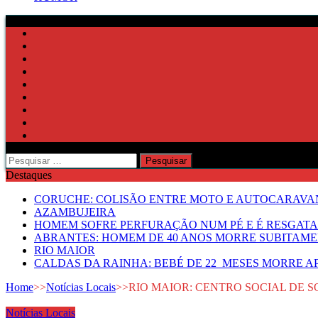
Pesquisar
por:
Destaques
CORUCHE: COLISÃO ENTRE MOTO E AUTOCARAVAN
AZAMBUJEIRA
HOMEM SOFRE PERFURAÇÃO NUM PÉ E É RESGATA
ABRANTES: HOMEM DE 40 ANOS MORRE SUBITAMEN
RIO MAIOR
CALDAS DA RAINHA: BEBÉ DE 22 MESES MORRE AP
Home
>>
Notícias Locais
>>
RIO MAIOR: CENTRO SOCIAL DE 
Notícias Locais