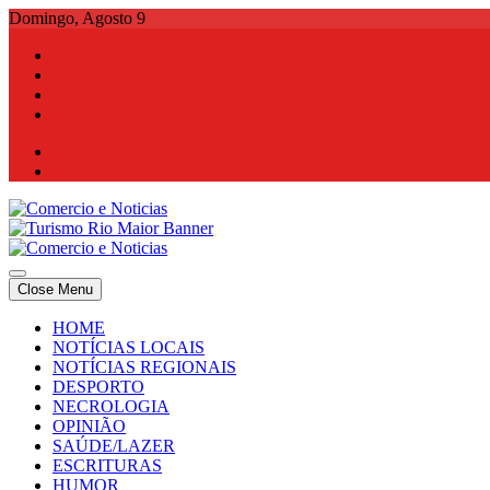
Skip
Domingo, Agosto 9
to
content
Comercio e Noticias
Notícias e Publicidade Online
Close Menu
Comercio e Noticias
Notícias e Publicidade Online
HOME
NOTÍCIAS LOCAIS
NOTÍCIAS REGIONAIS
DESPORTO
NECROLOGIA
OPINIÃO
SAÚDE/LAZER
ESCRITURAS
HUMOR