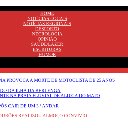
HOME
NOTÍCIAS LOCAIS
NOTÍCIAS REGIONAIS
DESPORTO
NECROLOGIA
OPINIÃO
SAÚDE/LAZER
ESCRITURAS
HUMOR
A PROVOCA A MORTE DE MOTOCLISTA DE 25 ANOS
DO DA ILHA DA BERLENGA
TE NA PRAIA FLUVIAL DE ALDEIA DO MATO
ÓS CAIR DE UM 3.º ANDAR
SOURÕES REALIZOU ALMOÇO CONVÍVIO