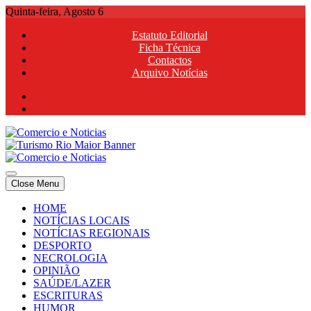
Skip
Quinta-feira, Agosto 6
to
Estatuto Editorial
content
Ficha Técnica
Contactos
Arquivo Notícias
Comercio e Noticias
Notícias e Publicidade Online
Close Menu
Comercio e Noticias
Notícias e Publicidade Online
HOME
NOTÍCIAS LOCAIS
NOTÍCIAS REGIONAIS
DESPORTO
NECROLOGIA
OPINIÃO
SAÚDE/LAZER
ESCRITURAS
HUMOR