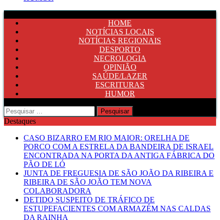
HOME
NOTÍCIAS LOCAIS
NOTÍCIAS REGIONAIS
DESPORTO
NECROLOGIA
OPINIÃO
SAÚDE/LAZER
ESCRITURAS
HUMOR
Pesquisar
por:
Destaques
CASO BIZARRO EM RIO MAIOR: ORELHA DE
PORCO COM A ESTRELA DA BANDEIRA DE ISRAEL
ENCONTRADA NA PORTA DA ANTIGA FÁBRICA DO
PÃO DE LÓ
JUNTA DE FREGUESIA DE SÃO JOÃO DA RIBEIRA E
RIBEIRA DE SÃO JOÃO TEM NOVA
COLABORADORA
DETIDO SUSPEITO DE TRÁFICO DE
ESTUPEFACIENTES COM ARMAZÉM NAS CALDAS
DA RAINHA