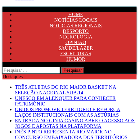
HOME
NOTÍCIAS LOCAIS
NOTÍCIAS REGIONAIS
DESPORTO
NECROLOGIA
OPINIÃO
SAÚDE/LAZER
ESCRITURAS
HUMOR
Pesquisar
por:
Destaques
TRÊS ATLETAS DO RIO MAIOR BASKET NA
SELEÇÃO NACIONAL SUB-14
UNESCO EM ALENQUER PARA CONHECER
PATRIMÓNIO
ÓBIDOS PROMOVE TERRITÓRIO E REFORÇA
LAÇOS INSTITUCIONAIS COM AS ASTÚRIAS
ENTRADA NO GINJA CASINO ABRE O ACESSO AOS
JOGOS E APOSTAS NA PLATAFORMA
INÊS PINTO REPRESENTA RIO MAIOR NO
CONCURSO EMBAIXADORA DOS TERRITÓRIOS