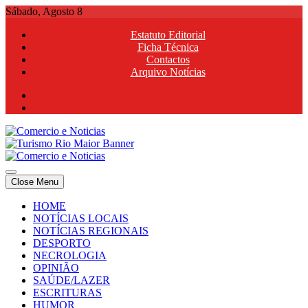
Skip
Sábado, Agosto 8
to
Estatuto Editorial
content
Ficha Técnica
Contactos
Arquivo Notícias
Comercio e Noticias
Notícias e Publicidade Online
Close Menu
Comercio e Noticias
Notícias e Publicidade Online
HOME
NOTÍCIAS LOCAIS
NOTÍCIAS REGIONAIS
DESPORTO
NECROLOGIA
OPINIÃO
SAÚDE/LAZER
ESCRITURAS
HUMOR