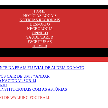
HOME
NOTÍCIAS LOCAIS
NOTÍCIAS REGIONAIS
DESPORTO
NECROLOGIA
OPINIÃO
SAÚDE/LAZER
ESCRITURAS
HUMOR
TE NA PRAIA FLUVIAL DE ALDEIA DO MATO
ÓS CAIR DE UM 3.º ANDAR
O NACIONAL SUB-14
NIO
INSTITUCIONAIS COM AS ASTÚRIAS
RO DE WALKING FOOTBALL