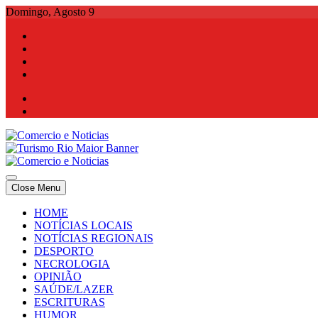
Skip
Domingo, Agosto 9
to
content
Comercio e Noticias
Notícias e Publicidade Online
Close Menu
Comercio e Noticias
Notícias e Publicidade Online
HOME
NOTÍCIAS LOCAIS
NOTÍCIAS REGIONAIS
DESPORTO
NECROLOGIA
OPINIÃO
SAÚDE/LAZER
ESCRITURAS
HUMOR