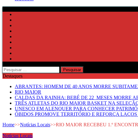
Pesquisar
por:
Destaques
ABRANTES: HOMEM DE 40 ANOS MORRE SUBITAMEN
RIO MAIOR
CALDAS DA RAINHA: BEBÉ DE 22 MESES MORRE AP
TRÊS ATLETAS DO RIO MAIOR BASKET NA SELEÇÃ
UNESCO EM ALENQUER PARA CONHECER PATRIMÓ
ÓBIDOS PROMOVE TERRITÓRIO E REFORÇA LAÇOS 
Home
>>
Notícias Locais
>>
RIO MAIOR RECEBEU 1.º ENCONT
Notícias Locais