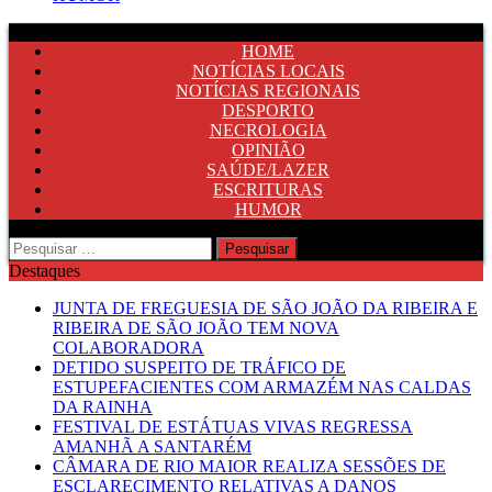
HOME
NOTÍCIAS LOCAIS
NOTÍCIAS REGIONAIS
DESPORTO
NECROLOGIA
OPINIÃO
SAÚDE/LAZER
ESCRITURAS
HUMOR
Pesquisar
por:
Destaques
JUNTA DE FREGUESIA DE SÃO JOÃO DA RIBEIRA E
RIBEIRA DE SÃO JOÃO TEM NOVA
COLABORADORA
DETIDO SUSPEITO DE TRÁFICO DE
ESTUPEFACIENTES COM ARMAZÉM NAS CALDAS
DA RAINHA
FESTIVAL DE ESTÁTUAS VIVAS REGRESSA
AMANHÃ A SANTARÉM
CÂMARA DE RIO MAIOR REALIZA SESSÕES DE
ESCLARECIMENTO RELATIVAS A DANOS