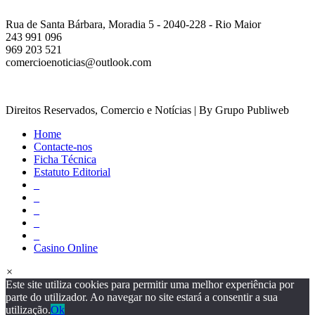
Rua de Santa Bárbara, Moradia 5 - 2040-228 - Rio Maior
243 991 096
969 203 521
comercioenoticias@outlook.com
Direitos Reservados, Comercio e Notícias | By Grupo Publiweb
Home
Contacte-nos
Ficha Técnica
Estatuto Editorial
_
_
_
_
_
Casino Online
×
Este site utiliza cookies para permitir uma melhor experiência por
parte do utilizador. Ao navegar no site estará a consentir a sua
utilização.
Ok