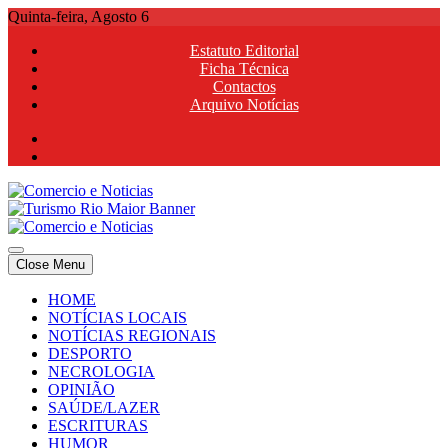
Skip
Quinta-feira, Agosto 6
to
Estatuto Editorial
content
Ficha Técnica
Contactos
Arquivo Notícias
Comercio e Noticias
Notícias e Publicidade Online
Close Menu
Comercio e Noticias
Notícias e Publicidade Online
HOME
NOTÍCIAS LOCAIS
NOTÍCIAS REGIONAIS
DESPORTO
NECROLOGIA
OPINIÃO
SAÚDE/LAZER
ESCRITURAS
HUMOR